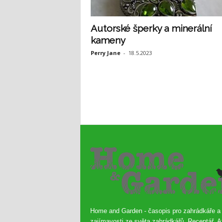
Autorské šperky a minerální
kameny
Perry Jane
-
18.5.2023
Home and Garden - časopis pro zahrádkáře a
zajímavosti ze světa zahrádkářů. Receptář, A