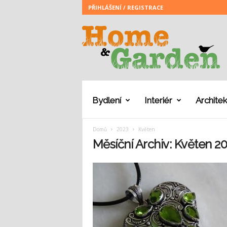
PŘIHLÁŠENÍ / REGISTRACE
H
o
m
e
a
n
d
G
Bydlení
Interiér
Architek
a
r
Domů
2023
Květen
d
e
Měsíční Archiv: Květen 2
n