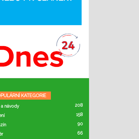
PULÁRNÍ KATEGORIE
208
 a návody
158
ení
90
zín
66
ér