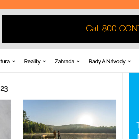
tura
Reality
Zahrada
Rady A Návody
023