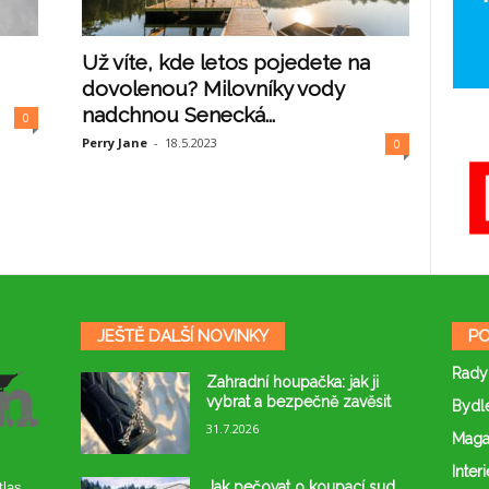
Už víte, kde letos pojedete na
dovolenou? Milovníky vody
nadchnou Senecká...
0
Perry Jane
-
18.5.2023
0
JEŠTĚ DALŠÍ NOVINKY
PO
Rady
Zahradní houpačka: jak ji
vybrat a bezpečně zavěsit
Bydl
31.7.2026
Maga
Interi
Jak pečovat o koupací sud,
tlas