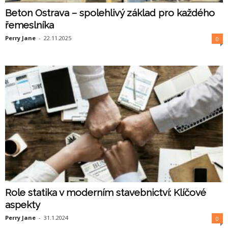
Beton Ostrava – spolehlivý základ pro každého
řemeslníka
Perry Jane
-
22.11.2025
0
Role statika v moderním stavebnictví: Klíčové
aspekty
Perry Jane
-
31.1.2024
0