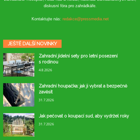
diskusní fóra pro zahrádkáře.
Kontaktujte nás:
redakce@pressmedia.net
JEŠTĚ DALŠÍ NOVINKY
Zahradní jídelní sety pro letní posezení
s rodinou
4.8.2026
Zahradní houpačka: jak ji vybrat a bezpečně
zavěsit
31.7.2026
Jak pečovat o koupací sud, aby vydržel roky
31.7.2026