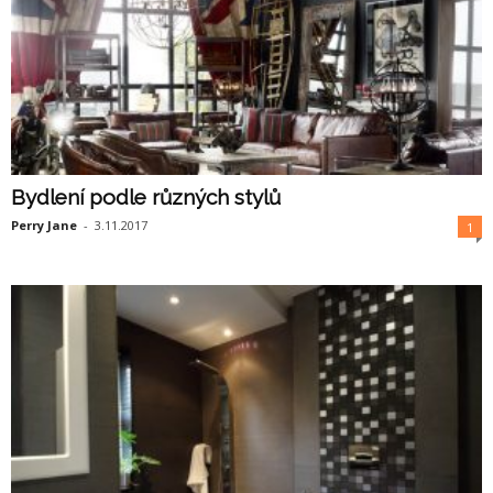
Bydlení podle různých stylů
Perry Jane
-
3.11.2017
1