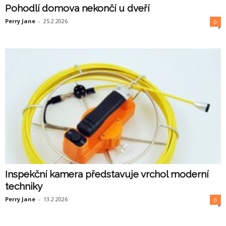
Pohodlí domova nekončí u dveří
Perry Jane
-
25.2.2026
0
Inspekční kamera představuje vrchol moderní
techniky
Perry Jane
-
13.2.2026
0