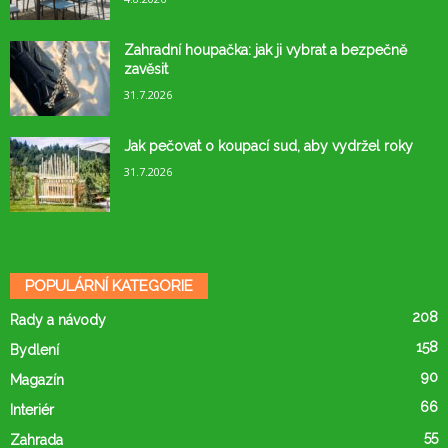
Zahradní houpačka: jak ji vybrat a bezpečně
zavěsit
31.7.2026
Jak pečovat o koupací sud, aby vydržel roky
31.7.2026
POPULÁRNÍ KATEGORIE
208
Rady a návody
158
Bydlení
90
Magazín
66
Interiér
55
Zahrada