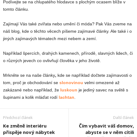
Podívejte se na chlupatého hlodavce s plochým ocasem blíže v
tomto článku.
Zajímají Vás také zvířata nebo umění či móda? Pak Vás zveme na
náš blog, kde o těchto věcech píšeme zajímavé články. Ale také i o
jiných zajímavých tématech mezi nebem a zemí.
Například špercích, drahých kamenech, přírodě, slavných lidech, či
o různých jevech co ovlivňují člověka v jeho životě.
Mrkněte se na naše články
,
kde se například dočtete zajímavosti o
tom, proč je obchodování se
slonovinou
velmi omezené až
zakázané nebo například, že
luskoun
je jediný savec na světě s
šupinami a kolik mláďat rodí
lachtan
.
Předchozí článek
Další článek
Ke změně interiéru
Čím vybavit váš domov,
přispěje nový nábytek
abyste se v něm cítili