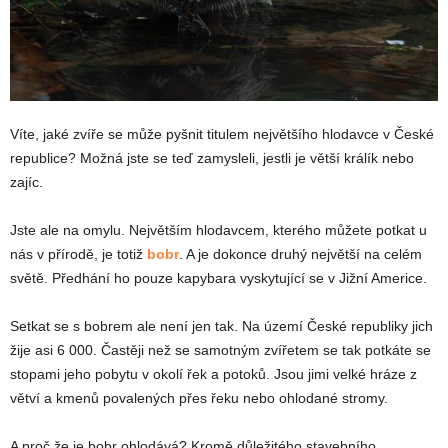
Víte, jaké zvíře se může pyšnit titulem největšího hlodavce v České
republice? Možná jste se teď zamysleli, jestli je větší králík nebo
zajíc.
Jste ale na omylu. Největším hlodavcem, kterého můžete potkat u
nás v přírodě, je totiž
bobr
. A je dokonce druhý největší na celém
světě. Předhání ho pouze kapybara vyskytující se v Jižní Americe.
Setkat se s bobrem ale není jen tak. Na území České republiky jich
žije asi 6 000. Častěji než se samotným zvířetem se tak potkáte se
stopami jeho pobytu v okolí řek a potoků. Jsou jimi velké hráze z
větví a kmenů povalených přes řeku nebo ohlodané stromy.
A proč že je bobr ohlodává? Kromě důležitého stavebního