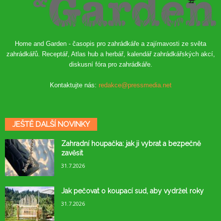
Home and Garden - časopis pro zahrádkáře a zajímavosti ze světa
zahrádkářů. Receptář, Atlas hub a herbář, kalendář zahrádkářských akcí,
diskusní fóra pro zahrádkáře.
Kontaktujte nás:
redakce@pressmedia.net
JEŠTĚ DALŠÍ NOVINKY
Zahradní houpačka: jak ji vybrat a bezpečně
zavěsit
31.7.2026
Jak pečovat o koupací sud, aby vydržel roky
31.7.2026