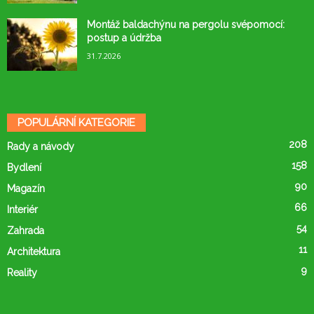
Montáž baldachýnu na pergolu svépomocí:
postup a údržba
31.7.2026
POPULÁRNÍ KATEGORIE
208
Rady a návody
158
Bydlení
90
Magazín
66
Interiér
54
Zahrada
11
Architektura
9
Reality