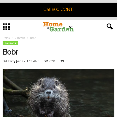
Domů
Zahrada
Bobr
ZAHRADA
Bobr
Od
Perry Jane
-
17.2.2023
2691
0