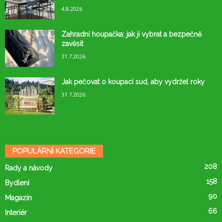
4.8.2026
Zahradní houpačka: jak ji vybrat a bezpečně
zavěsit
31.7.2026
Jak pečovat o koupací sud, aby vydržel roky
31.7.2026
POPULÁRNÍ KATEGORIE
208
Rady a návody
158
Bydlení
90
Magazín
66
Interiér