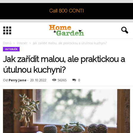
Domů
Interiér
Jak zařídit malou, ale praktickou a útulnou kuchyni?
INTERIÉR
Jak zařídit malou, ale praktickou a
útulnou kuchyni?
Od
Perry Jane
-
20.10.2022
56365
0