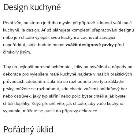
Design kuchyně
První věc, na kterou je třeba myslet při přípravě zdobení vaší malé
kuchyně, je design. Ať už plánujete kompletní přepracování designu
nebo jen chcete vylepšit svou kuchyni a zachovat stávající
uspořádání, stále budete muset
zvážit designové prvky
před
čímkoliv jiným.
Tipy na nejlepší barevná schémata , triky na osvětlení a nápady na
dekorace pro vylepšení malé kuchyně najdete v našich praktických
průvodcích zdobením. Jakmile se rozhodnete pro tyto základní
prvky, můžete se rozhodnout, zda chcete začlenit snídaňový bar
nebo ostrůvek, jaký typ skříní nebo polic byste chtěli a jak byste
chtěli doplňky. Když přesně víte, jak chcete, aby vaše kuchyně
vypadala, můžete se pustit do přípravy dekorace.
Pořádný úklid