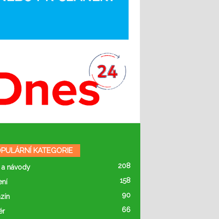
PULÁRNÍ KATEGORIE
208
 a návody
158
ení
90
zín
66
ér