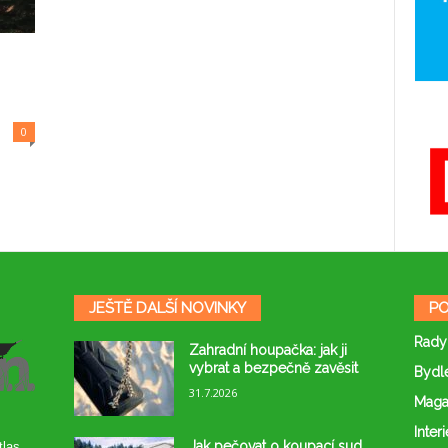
0
JEŠTĚ DALŠÍ NOVINKY
PO
Rady
Zahradní houpačka: jak ji
vybrat a bezpečně zavěsit
Bydl
31.7.2026
Maga
Interi
Jak pečovat o koupací sud,
tlas