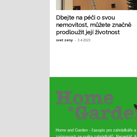
Dbejte na péči o svou
nemovitost, můžete značně
prodloužit její životnost
svet zeny
-
3.4.2023
Home and Garden - časopis pro zahrádkáře a
zajímavosti ze světa zahrádkářů. Receptář, A