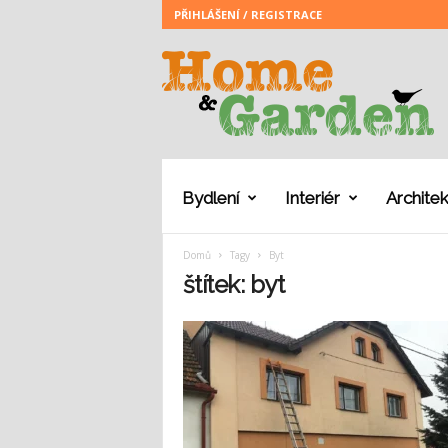
PŘIHLÁŠENÍ / REGISTRACE
H
o
m
e
a
n
d
G
Bydlení
Interiér
Architek
a
r
Domů
Tagy
Byt
d
e
štítek: byt
n