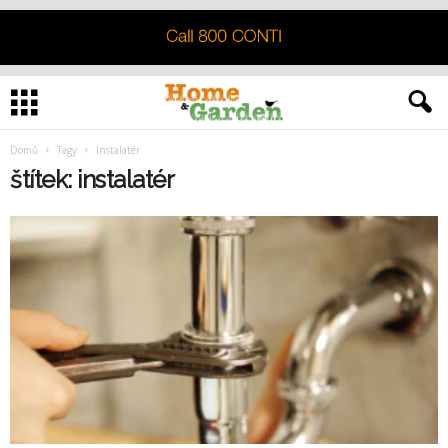
Domů
Tagy
Instalatér
štítek: instalatér