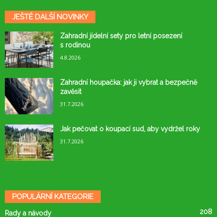
JEŠTĚ DALŠÍ NOVINKY
Zahradní jídelní sety pro letní posezení
s rodinou
4.8.2026
Zahradní houpačka: jak ji vybrat a bezpečně
zavěsit
31.7.2026
Jak pečovat o koupací sud, aby vydržel roky
31.7.2026
POPULÁRNÍ KATEGORIE
208
Rady a návody