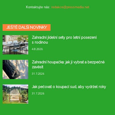
Kontaktujte nás:
redakce@pressmedia.net
JEŠTĚ DALŠÍ NOVINKY
Zahradní jídelní sety pro letní posezení
s rodinou
4.8.2026
Zahradní houpačka: jak ji vybrat a bezpečně
zavěsit
31.7.2026
Jak pečovat o koupací sud, aby vydržel roky
31.7.2026