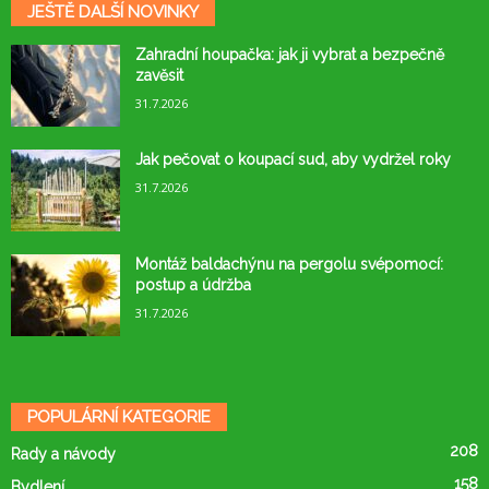
JEŠTĚ DALŠÍ NOVINKY
Zahradní houpačka: jak ji vybrat a bezpečně
zavěsit
31.7.2026
Jak pečovat o koupací sud, aby vydržel roky
31.7.2026
Montáž baldachýnu na pergolu svépomocí:
postup a údržba
31.7.2026
POPULÁRNÍ KATEGORIE
208
Rady a návody
158
Bydlení