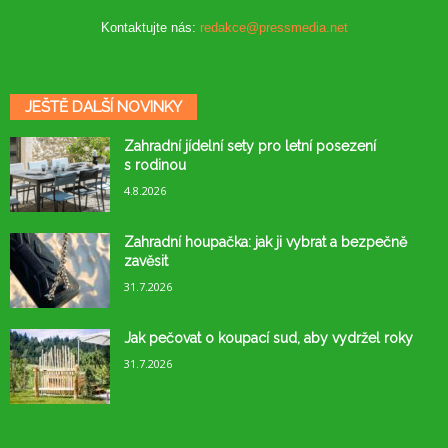
Kontaktujte nás:
redakce@pressmedia.net
JEŠTĚ DALŠÍ NOVINKY
Zahradní jídelní sety pro letní posezení
s rodinou
4.8.2026
Zahradní houpačka: jak ji vybrat a bezpečně
zavěsit
31.7.2026
Jak pečovat o koupací sud, aby vydržel roky
31.7.2026