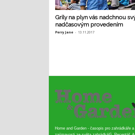
Grily na plyn vás nadchnou s
nadčasovým provedením
Perry Jane
-
13.11.2017
Home and Garden - časopis pro zahrádkáře a
zajímavosti ze světa zahrádkářů. Receptář, A