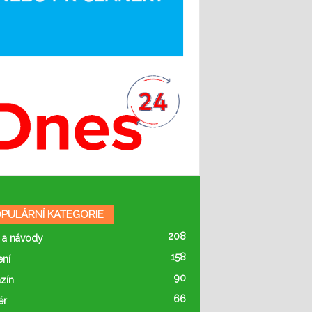
PULÁRNÍ KATEGORIE
208
 a návody
158
ení
90
zín
66
ér