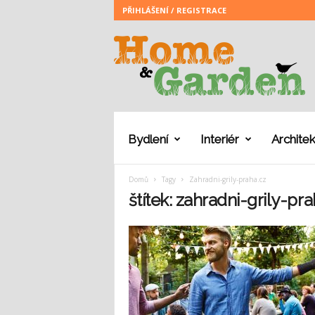
PŘIHLÁŠENÍ / REGISTRACE
H
o
m
e
a
n
d
G
Bydlení
Interiér
Architek
a
r
Domů
Tagy
Zahradni-grily-praha.cz
d
e
štítek: zahradni-grily-pra
n