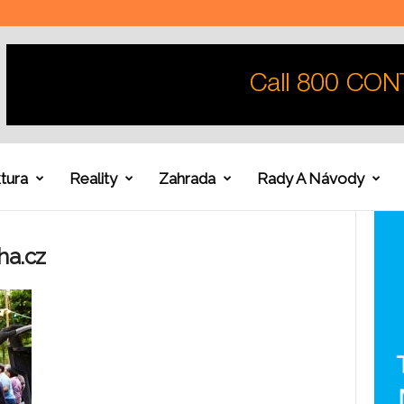
tura
Reality
Zahrada
Rady A Návody
ha.cz