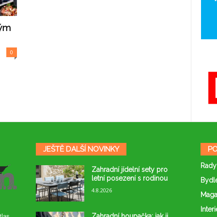
vým
0
JEŠTĚ DALŠÍ NOVINKY
PO
Rady
Zahradní jídelní sety pro
letní posezení s rodinou
Bydl
4.8.2026
Maga
Interi
Zahradní houpačka: jak ji
tlas