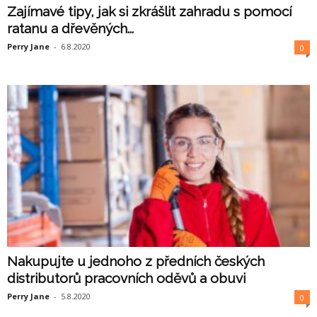
Zajímavé tipy, jak si zkrášlit zahradu s pomocí
ratanu a dřevěných...
Perry Jane
-
6.8.2020
0
Nakupujte u jednoho z předních českých
distributorů pracovních oděvů a obuvi
Perry Jane
-
5.8.2020
0