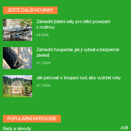
JEŠTĚ DALŠÍ NOVINKY
Zahradní jídelní sety pro letní posezení
s rodinou
4.8.2026
Zahradní houpačka: jak ji vybrat a bezpečně
zavěsit
31.7.2026
Jak pečovat o koupací sud, aby vydržel roky
31.7.2026
POPULÁRNÍ KATEGORIE
208
Rady a návody