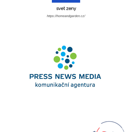
svet zeny
https://homeandgarden.cz/