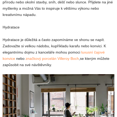
přírodu nebo okolní stavby, sníh, déšť nebo slunce. Přijdete na jiné
myšlenky a možná Vás to inspiruje k většímu výkonu nebo
kreativnímu nápadu.
Hydratace
Hydratace je důležitá a často zapomínáme ve shonu se napít.
Zadovažte si velkou nádobu, kupříkladu karafu nebo konvici. K
elegantnímu dojmu z kanceláře mohou pomoci
luxusní čajové
konvice
nebo
značkový porcelán Villeroy Boch
,se kterým můžete
zapůsobit na své návštěvníky.