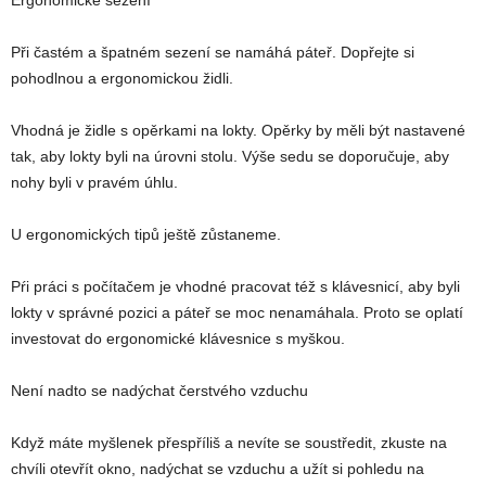
Ergonomické sezení
Při častém a špatném sezení se namáhá páteř. Dopřejte si
pohodlnou a ergonomickou židli.
Vhodná je židle s opěrkami na lokty. Opěrky by měli být nastavené
tak, aby lokty byli na úrovni stolu. Výše sedu se doporučuje, aby
nohy byli v pravém úhlu.
U ergonomických tipů ještě zůstaneme.
Pŕi práci s počítačem je vhodné pracovat též s klávesnicí, aby byli
lokty v správné pozici a páteř se moc nenamáhala. Proto se oplatí
investovat do ergonomické klávesnice s myškou.
Není nadto se nadýchat čerstvého vzduchu
Když máte myšlenek přespříliš a nevíte se soustředit, zkuste na
chvíli otevřít okno, nadýchat se vzduchu a užít si pohledu na