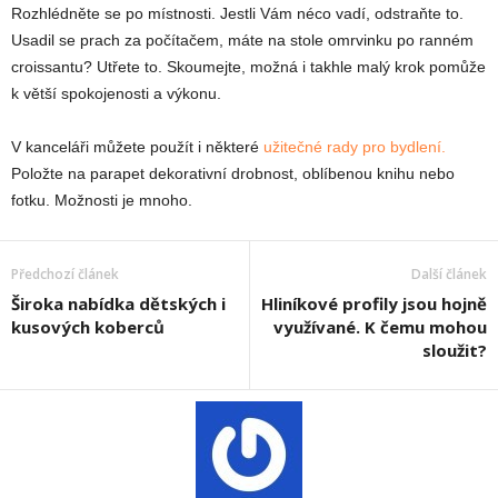
Rozhlédněte se po místnosti. Jestli Vám néco vadí, odstraňte to.
Usadil se prach za počítačem, máte na stole omrvinku po ranném
croissantu? Utřete to. Skoumejte, možná i takhle malý krok pomůže
k větší spokojenosti a výkonu.
V kanceláři můžete použít i některé
užitečné rady pro bydlení.
Položte na parapet dekorativní drobnost, oblíbenou knihu nebo
fotku. Možnosti je mnoho.
Předchozí článek
Další článek
Široka nabídka dětských i
Hliníkové profily jsou hojně
kusových koberců
využívané. K čemu mohou
sloužit?