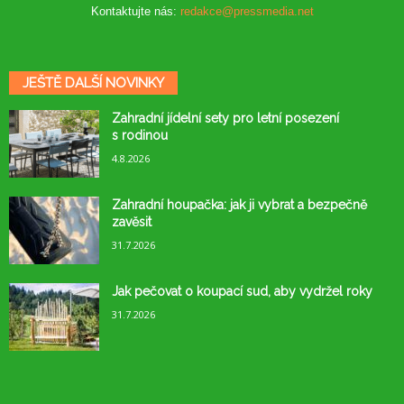
Kontaktujte nás:
redakce@pressmedia.net
JEŠTĚ DALŠÍ NOVINKY
Zahradní jídelní sety pro letní posezení
s rodinou
4.8.2026
Zahradní houpačka: jak ji vybrat a bezpečně
zavěsit
31.7.2026
Jak pečovat o koupací sud, aby vydržel roky
31.7.2026