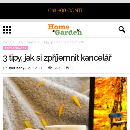
Domů
Rady a návody
3 tipy, jak si zpříjemnit kancelář
RADY A NÁVODY
3 tipy, jak si zpříjemnit kancelář
Od
svet zeny
-
21.2.2021
1202
0