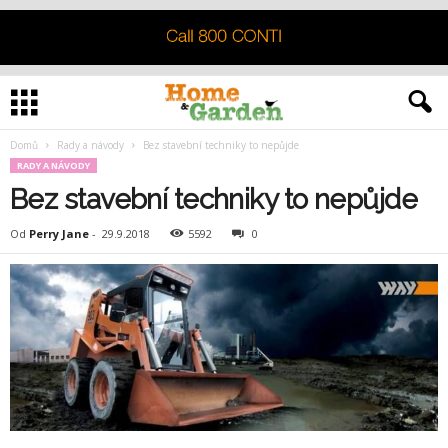
Domů
Rady a návody
Bez stavební techniky to nepůjde
RADY A NÁVODY
Bez stavební techniky to nepůjde
Od
Perry Jane
-
29.9.2018
5592
0