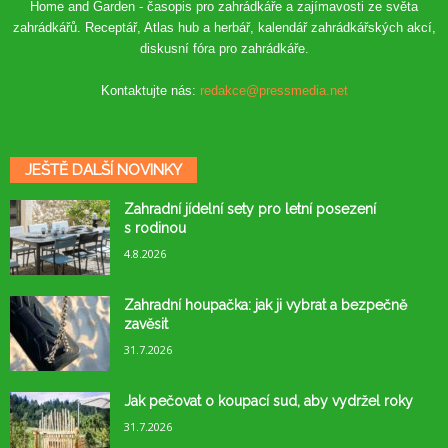
Home and Garden - časopis pro zahrádkáře a zajímavosti ze světa
zahrádkářů. Receptář, Atlas hub a herbář, kalendář zahrádkářských akcí,
diskusní fóra pro zahrádkáře.
Kontaktujte nás:
redakce@pressmedia.net
JEŠTĚ DALŠÍ NOVINKY
Zahradní jídelní sety pro letní posezení
s rodinou
4.8.2026
Zahradní houpačka: jak ji vybrat a bezpečně
zavěsit
31.7.2026
Jak pečovat o koupací sud, aby vydržel roky
31.7.2026