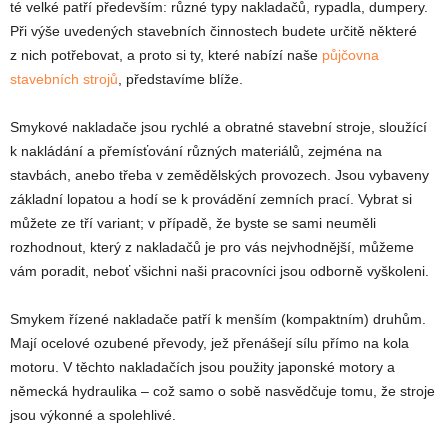
té velké patří především: různé typy nakladačů, rypadla, dumpery.
Při výše uvedených stavebních činnostech budete určitě některé
z nich potřebovat, a proto si ty, které nabízí naše
půjčovna
stavebních strojů
, představíme blíže.
Smykové nakladače jsou rychlé a obratné stavební stroje, sloužící
k nakládání a přemísťování různých materiálů, zejména na
stavbách, anebo třeba v zemědělských provozech. Jsou vybaveny
základní lopatou a hodí se k provádění zemních prací. Vybrat si
můžete ze tří variant; v případě, že byste se sami neuměli
rozhodnout, který z nakladačů je pro vás nejvhodnější, můžeme
vám poradit, neboť všichni naši pracovníci jsou odborně vyškoleni.
Smykem řízené nakladače patří k menším (kompaktním) druhům.
Mají ocelové ozubené převody, jež přenášejí sílu přímo na kola
motoru. V těchto nakladačích jsou použity japonské motory a
německá hydraulika – což samo o sobě nasvědčuje tomu, že stroje
jsou výkonné a spolehlivé.