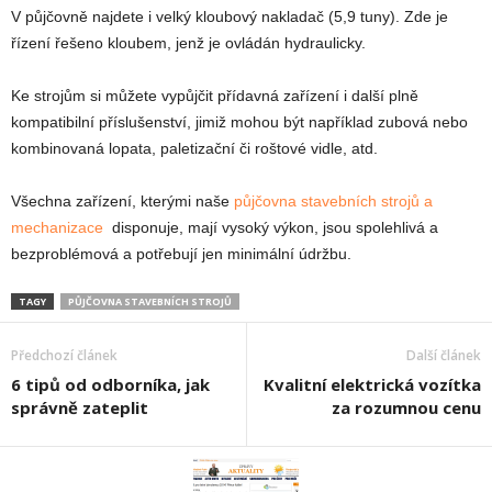
V půjčovně najdete i velký kloubový nakladač (5,9 tuny). Zde je
řízení řešeno kloubem, jenž je ovládán hydraulicky.
Ke strojům si můžete vypůjčit přídavná zařízení i další plně
kompatibilní příslušenství, jimiž mohou být například zubová nebo
kombinovaná lopata, paletizační či roštové vidle, atd.
Všechna zařízení, kterými naše
půjčovna stavebních strojů a
mechanizace
disponuje, mají vysoký výkon, jsou spolehlivá a
bezproblémová a potřebují jen minimální údržbu.
TAGY
PŮJČOVNA STAVEBNÍCH STROJŮ
Předchozí článek
Další článek
6 tipů od odborníka, jak
Kvalitní elektrická vozítka
správně zateplit
za rozumnou cenu