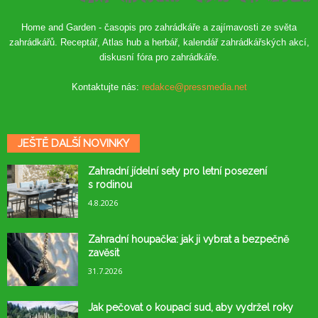
Home and Garden - časopis pro zahrádkáře a zajímavosti ze světa
zahrádkářů. Receptář, Atlas hub a herbář, kalendář zahrádkářských akcí,
diskusní fóra pro zahrádkáře.
Kontaktujte nás:
redakce@pressmedia.net
JEŠTĚ DALŠÍ NOVINKY
Zahradní jídelní sety pro letní posezení
s rodinou
4.8.2026
Zahradní houpačka: jak ji vybrat a bezpečně
zavěsit
31.7.2026
Jak pečovat o koupací sud, aby vydržel roky