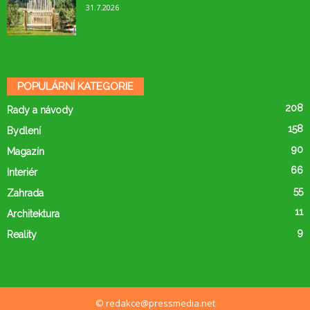
31.7.2026
POPULÁRNÍ KATEGORIE
208
Rady a návody
158
Bydlení
90
Magazín
66
Interiér
55
Zahrada
11
Architektura
9
Reality
© redakce@pressmedia.net