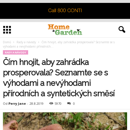
Domů
Rady a návody
Čím hnojit, aby zahrádka prosperovala? Seznamte se s
výhodami a nevýhodami přírodních...
RADY A NÁVODY
Čím hnojit, aby zahrádka
prosperovala? Seznamte se s
výhodami a nevýhodami
přírodních a syntetických směsí
Od
Perry Jane
-
28.8.2019
5970
0