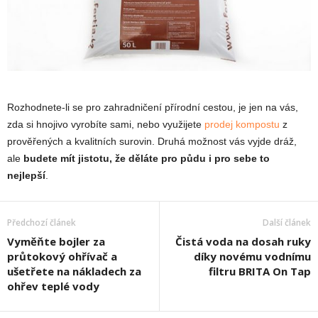
Rozhodnete-li se pro zahradničení přírodní cestou, je jen na vás,
zda si hnojivo vyrobíte sami, nebo využijete
prodej kompostu
z
prověřených a kvalitních surovin. Druhá možnost vás vyjde dráž,
ale
budete mít jistotu, že děláte pro půdu i pro sebe to
nejlepší
.
Předchozí článek
Další článek
Vyměňte bojler za
Čistá voda na dosah ruky
průtokový ohřívač a
díky novému vodnímu
ušetřete na nákladech za
filtru BRITA On Tap
ohřev teplé vody