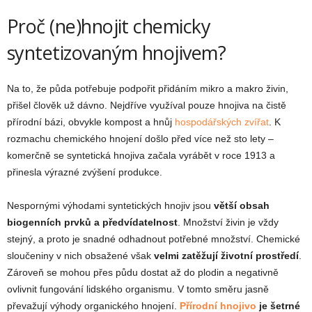
Proč (ne)hnojit chemicky
syntetizovaným hnojivem?
Na to, že půda potřebuje podpořit přidáním mikro a makro živin,
přišel člověk už dávno. Nejdříve využíval pouze hnojiva na čistě
přírodní bázi, obvykle kompost a hnůj
hospodářských zvířat
. K
rozmachu chemického hnojení došlo před více než sto lety –
komerčně se syntetická hnojiva začala vyrábět v roce 1913 a
přinesla výrazné zvýšení produkce.
Nespornými výhodami syntetických hnojiv jsou
větší obsah
biogenních prvků a předvídatelnost
. Množství živin je vždy
stejný, a proto je snadné odhadnout potřebné množství. Chemické
sloučeniny v nich obsažené však
velmi zatěžují životní prostředí
.
Zároveň se mohou přes půdu dostat až do plodin a negativně
ovlivnit fungování lidského organismu. V tomto směru jasně
převažují výhody organického hnojení.
Přírodní hnojivo
je šetrné