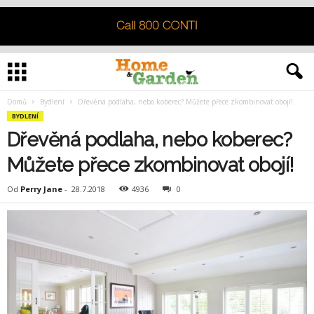
Domů
Bydlení
Dřevěná podlaha, nebo koberec? Můžete přece zkombinovat obojí!
BYDLENÍ
Dřevěná podlaha, nebo koberec?
Můžete přece zkombinovat obojí!
Od
Perry Jane
-
28.7.2018
4936
0