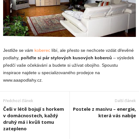
Jestliže se vám
koberec
líbí, ale přesto se nechcete vzdát dřevěné
podlahy,
pořiďte si pár stylových kusových koberců
– výsledek
předčí vaše očekávání a budete si užívat obojího. Spoustu
inspirace najdete u specializovaného prodejce na
www.aaapodlahy.cz.
Předchozí článek
Další článek
Češi v létě bojují s horkem
Postele z masivu – energie,
v domácnostech, každý
která vás nabije
druhý má i kvůli tomu
zatepleno