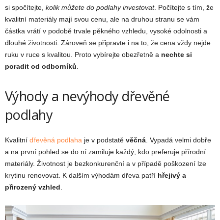
si spočítejte,
kolik můžete do podlahy investovat
. Počítejte s tím, že
kvalitní materiály mají svou cenu, ale na druhou stranu se vám
částka vrátí v podobě trvale pěkného vzhledu, vysoké odolnosti a
dlouhé životnosti. Zároveň se připravte i na to, že cena vždy nejde
ruku v ruce s kvalitou. Proto vybírejte obezřetně a
nechte si
poradit od odborníků
.
Výhody a nevýhody dřevěné
podlahy
Kvalitní
dřevěná podlaha
je v podstatě
věčná
. Vypadá velmi dobře
a na první pohled se do ní zamiluje každý, kdo preferuje přírodní
materiály. Životnost je bezkonkurenční a v případě poškození lze
krytinu renovovat. K dalším výhodám dřeva patří
hřejivý a
přirozený vzhled
.