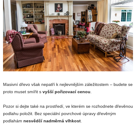
Masivní dřevo však nepatří k nejlevnějším záležitostem – budete se
proto muset smířit s
vyšší pořizovací cenou
.
Pozor si dejte také na prostředí, ve kterém se rozhodnete dřevěnou
podlahu položit. Bez speciální povrchové úpravy dřevěným
podlahám
nesvědčí nadměrná vlhkost
.