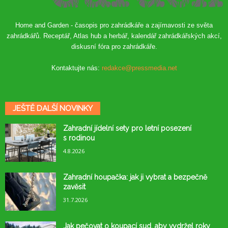
Home and Garden - časopis pro zahrádkáře a zajímavosti ze světa
zahrádkářů. Receptář, Atlas hub a herbář, kalendář zahrádkářských akcí,
diskusní fóra pro zahrádkáře.
Kontaktujte nás:
redakce@pressmedia.net
JEŠTĚ DALŠÍ NOVINKY
Zahradní jídelní sety pro letní posezení
s rodinou
4.8.2026
Zahradní houpačka: jak ji vybrat a bezpečně
zavěsit
31.7.2026
Jak pečovat o koupací sud, aby vydržel roky