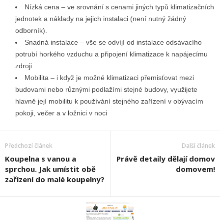
Nízká cena – ve srovnání s cenami jiných typů klimatizačních
jednotek a náklady na jejich instalaci (není nutný žádný
odborník).
Snadná instalace – vše se odvíjí od instalace odsávacího
potrubí horkého vzduchu a připojení klimatizace k napájecímu
zdroji
Mobilita – i když je možné klimatizaci přemisťovat mezi
budovami nebo různými podlažími stejné budovy, využijete
hlavně její mobilitu k používání stejného zařízení v obývacím
pokoji, večer a v ložnici v noci
Předchozí článek
Další článek
Koupelna s vanou a
Právě detaily dělají domov
sprchou. Jak umístit obě
domovem!
zařízení do malé koupelny?