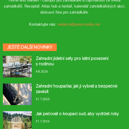
Home and Garden - časopis pro zahrádkáře a zajímavosti ze světa
zahrádkářů. Receptář, Atlas hub a herbář, kalendář zahrádkářských akcí,
diskusní fóra pro zahrádkáře.
Kontaktujte nás:
redakce@pressmedia.net
JEŠTĚ DALŠÍ NOVINKY
Zahradní jídelní sety pro letní posezení
s rodinou
4.8.2026
Zahradní houpačka: jak ji vybrat a bezpečně
zavěsit
31.7.2026
Jak pečovat o koupací sud, aby vydržel roky
31.7.2026