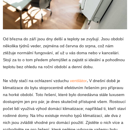
Od března do září jsou dny delší a teploty se zvyšují. Jsou období
několika týdnů veder, zejména od června do srpna, což nám
ztěžuje normální fungování, ať už u vás doma nebo v kancelári.
Stojí za to o tom předem přemýšlet a zajistit si ideální a pohodlnou
teplotu bez ohledu na roční období a denní dobu.
Ne vždy stačí na ochlazení vzduchu
ventilátor
.
V dnešní době je
klimatizace do bytu stoprocentně efektivním řešením pro přípravu
na horké období. Toto řešení, které bylo donedávna stále luxusem
dostupným jen pro pár, je dnes skutečně přístupné všem. Rostoucí
počet lidí využívá výhod domácí klimatizace; například ti, kteří staví
rodinné domy. Na trhu existuje mnoho typů klimatizací, ale dva z
nich jsou zvláště vhodné pro domácí použití. Zjistěte o nich více a
rozhodněte se pro řešení, které nejlépe vyhovuje vašemu bytu.