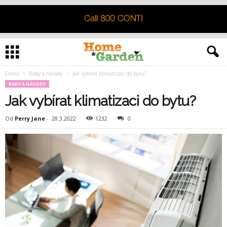
Domů
Rady a návody
Jak vybírat klimatizaci do bytu?
RADY A NÁVODY
Jak vybírat klimatizaci do bytu?
Od
Perry Jane
-
28.3.2022
1232
0