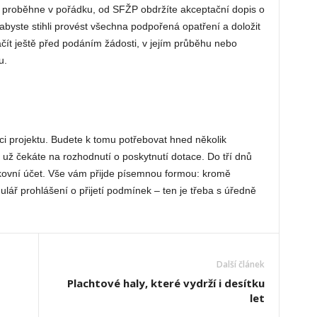
 proběhne v pořádku, od SFŽP obdržíte akceptační dopis o
abyste stihli provést všechna podpořená opatření a doložit
ít ještě před podáním žádosti, v jejím průběhu nebo
u.
ci projektu. Budete k tomu potřebovat hned několik
už čekáte na rozhodnutí o poskytnutí dotace. Do tří dnů
nkovní účet. Vše vám přijde písemnou formou: kromě
lář prohlášení o přijetí podmínek – ten je třeba s úředně
Další článek
Plachtové haly, které vydrží i desítku
let