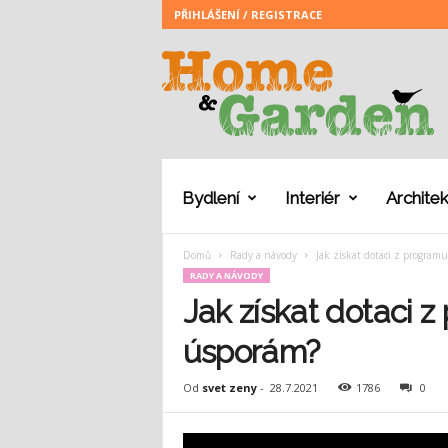
PŘIHLÁŠENÍ / REGISTRACE
H
o
m
e
a
n
d
G
Bydlení
Interiér
Architek
a
r
Domů
Rady a návody
Jak získat dotaci z program
d
RADY A NÁVODY
e
n
Jak získat dotaci 
úsporám?
Od
svet zeny
-
28.7.2021
1786
0