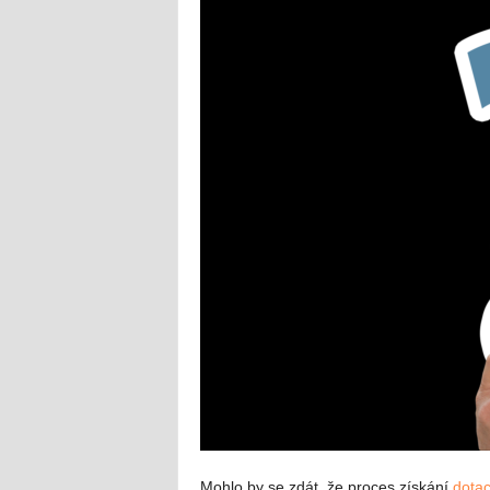
Mohlo by se zdát, že proces získání
dota