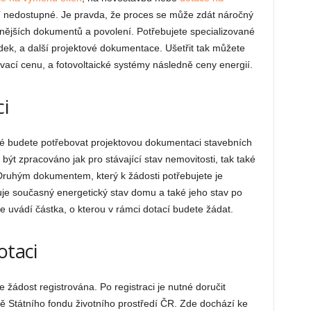
idí nedostupné. Je pravda, že proces se může zdát náročný
znějších dokumentů a povolení. Potřebujete specializované
dek, a další projektové dokumentace. Ušetřit tak můžete
vací cenu, a fotovoltaické systémy následně ceny energií.
ci
 té budete potřebovat projektovou dokumentaci stavebních
být zpracováno jak pro stávající stav nemovitosti, tak také
Druhým dokumentem, který k žádosti potřebujete je
e současný energetický stav domu a také jeho stav po
se uvádí částka, o kterou v rámci dotací budete žádat.
otaci
 žádost registrována. Po registraci je nutné doručit
ě Státního fondu životního prostředí ČR. Zde dochází ke