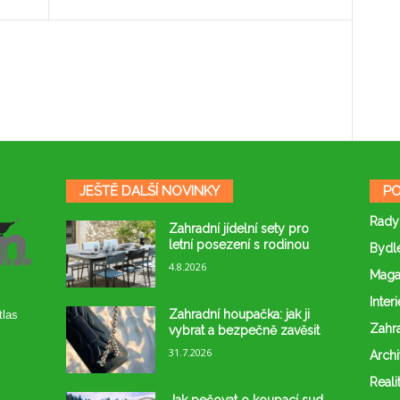
JEŠTĚ DALŠÍ NOVINKY
PO
Rady
Zahradní jídelní sety pro
letní posezení s rodinou
Bydl
4.8.2026
Maga
Interi
Zahradní houpačka: jak ji
tlas
Zahr
vybrat a bezpečně zavěsit
31.7.2026
Archi
Reali