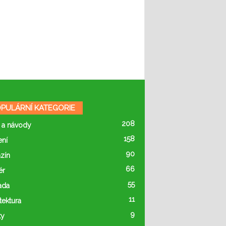
PULÁRNÍ KATEGORIE
208
 a návody
158
ení
90
zín
66
ér
55
ada
11
tektura
9
ty