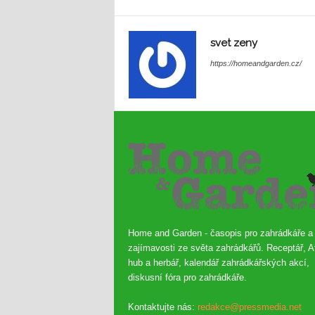
svet zeny
https://homeandgarden.cz/
Home and Garden - časopis pro zahrádkáře a
zajímavosti ze světa zahrádkářů. Receptář, A
hub a herbář, kalendář zahrádkářských akcí,
diskusní fóra pro zahrádkáře.
Kontaktujte nás:
redakce@pressmedia.net