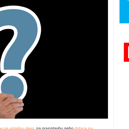
ce na výměnu oken
, na novostavbu nebo
dotace na