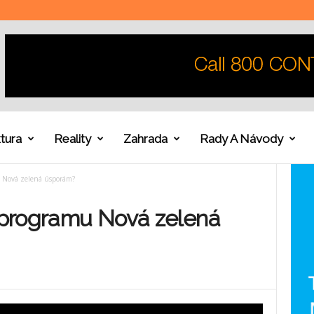
tura
Reality
Zahrada
Rady A Návody
u Nová zelená úsporám?
z programu Nová zelená