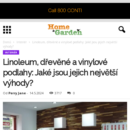
Domů
Interiér
Linoleum, dřevěné a vinylové podlahy: Jaké jsou jejich největší
výhody?
INTERIÉR
Linoleum, dřevěné a vinylové
podlahy: Jaké jsou jejich největší
výhody?
Od
Perry Jane
-
14.5.2024
3717
0