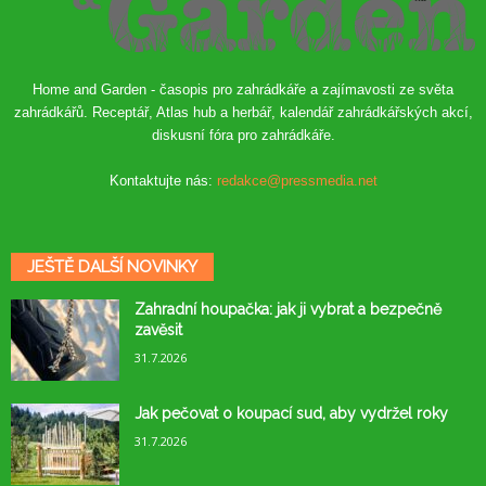
Home and Garden - časopis pro zahrádkáře a zajímavosti ze světa
zahrádkářů. Receptář, Atlas hub a herbář, kalendář zahrádkářských akcí,
diskusní fóra pro zahrádkáře.
Kontaktujte nás:
redakce@pressmedia.net
JEŠTĚ DALŠÍ NOVINKY
Zahradní houpačka: jak ji vybrat a bezpečně
zavěsit
31.7.2026
Jak pečovat o koupací sud, aby vydržel roky
31.7.2026