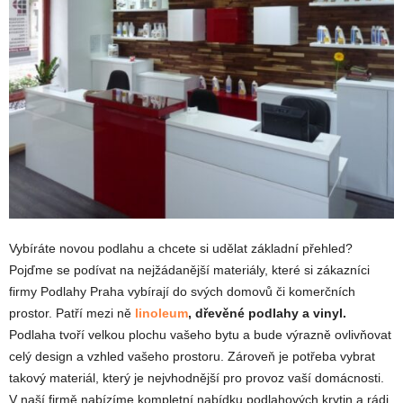
Vybíráte novou podlahu a chcete si udělat základní přehled?
Pojďme se podívat na nejžádanější materiály, které si zákazníci
firmy Podlahy Praha vybírají do svých domovů či komerčních
prostor. Patří mezi ně
linoleum
, dřevěné podlahy a vinyl.
Podlaha tvoří velkou plochu vašeho bytu a bude výrazně ovlivňovat
celý design a vzhled vašeho prostoru. Zároveň je potřeba vybrat
takový materiál, který je nejvhodnější pro provoz vaší domácnosti.
V naší firmě nabízíme kompletní nabídku podlahových krytin a rádi