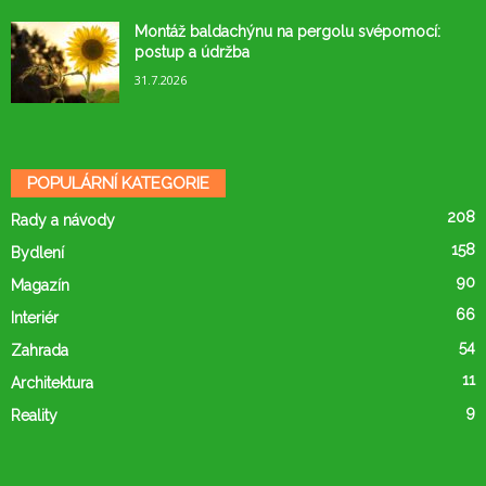
Montáž baldachýnu na pergolu svépomocí:
postup a údržba
31.7.2026
POPULÁRNÍ KATEGORIE
208
Rady a návody
158
Bydlení
90
Magazín
66
Interiér
54
Zahrada
11
Architektura
9
Reality