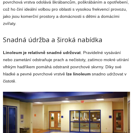
povrchová vrstva odolává škrábancům, poškrábáním a opotřebení,
což ho činí ideální volbou pro oblasti s vysokou frekvencí provozu,
jako jsou komerční prostory a domácnosti s dětmi a domácími
zvířaty.
Snadná údržba a široká nabídka
Linoleum je relativně snadné udržovat
. Pravidelné vysávání
nebo zametání odstraňuje prach a nečistoty, zatímco mokré utírání
vlhkým hadříkem pomáhá odstranit povrchové skvrny. Díky své
hladké a pevné povrchové vrstvě
lze linoleum
snadno udržovat v
čistotě.