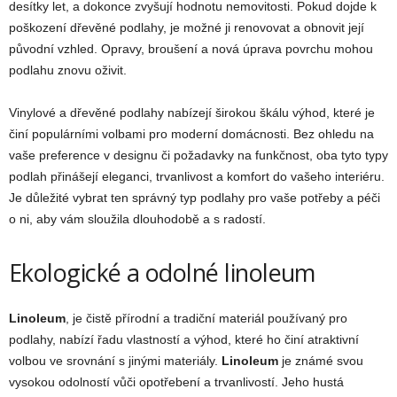
desítky let, a dokonce zvyšují hodnotu nemovitosti. Pokud dojde k
poškození dřevěné podlahy, je možné ji renovovat a obnovit její
původní vzhled. Opravy, broušení a nová úprava povrchu mohou
podlahu znovu oživit.
Vinylové a dřevěné podlahy nabízejí širokou škálu výhod, které je
činí populárními volbami pro moderní domácnosti. Bez ohledu na
vaše preference v designu či požadavky na funkčnost, oba tyto typy
podlah přinášejí eleganci, trvanlivost a komfort do vašeho interiéru.
Je důležité vybrat ten správný typ podlahy pro vaše potřeby a péči
o ni, aby vám sloužila dlouhodobě a s radostí.
Ekologické a odolné linoleum
Linoleum
, je čistě přírodní a tradiční materiál používaný pro
podlahy, nabízí řadu vlastností a výhod, které ho činí atraktivní
volbou ve srovnání s jinými materiály.
Linoleum
je známé svou
vysokou odolností vůči opotřebení a trvanlivostí. Jeho hustá