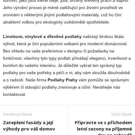
surovin, jako jsou lněné oleje, juta, drcený dřevěný prach a vápno.
Jeho výrobní proces je méně zatěžující pro životní prostředí ve
srovnání s některými jinými podlahovými materiály, což ho činí
atraktivní volbou pro ekologicky uvědomělé spotřebitele.
Linoleum, vinylové a dřevěné podlahy
nabízejí širokou škálu
výhod, které je činí populárními volbami pro moderní domácnosti.
Bez ohledu na vaše preference v designu či požadavky na
funkčnost, všechny tyto typy podlah přinášejí eleganci, trvanlivost a
komfort do vašeho interiéru. Je důležité vybrat ten správný typ
podlahy pro vaše potřeby a péči o ni, aby vám sloužila dlouhodobě
a s radostí. Naše firma
Podlahy Prahy
vám pomůže se správným
výběrem či stávající podlahy zrenovuje a oživí. Neváhejte nás
kontaktovat.
Předchozí článek
Další článek
Zateplení fasády a její
Připravte se s příchodem
výhody pro váš domov
letní sezony na příjemné
dny na zahradě