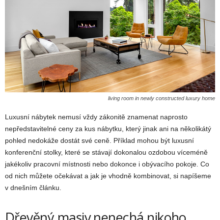
living room in newly constructed luxury home
Luxusní nábytek nemusí vždy zákonitě znamenat naprosto
nepředstavitelné ceny za kus nábytku, který jinak ani na několikátý
pohled nedokáže dostát své ceně. Příklad mohou být luxusní
konferenční stolky, které se stávají dokonalou ozdobou víceméně
jakékoliv pracovní místnosti nebo dokonce i obývacího pokoje. Co
od nich můžete očekávat a jak je vhodně kombinovat, si napíšeme
v dnešním článku.
Dřevěný masiv nenechá nikoho