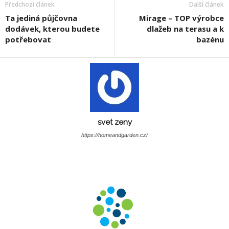
Předchozí článek
Další článek
Ta jediná půjčovna
Mirage – TOP výrobce
dodávek, kterou budete
dlažeb na terasu a k
potřebovat
bazénu
svet zeny
https://homeandgarden.cz/