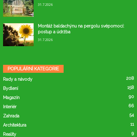
31.7.2026
Montáž baldachýnu na pergolu svépomocí:
postup a údržba
31.7.2026
POPULÁRNÍ KATEGORIE
208
Rady a návody
158
Bydlení
90
Magazín
66
Interiér
54
Zahrada
11
Architektura
9
Reality