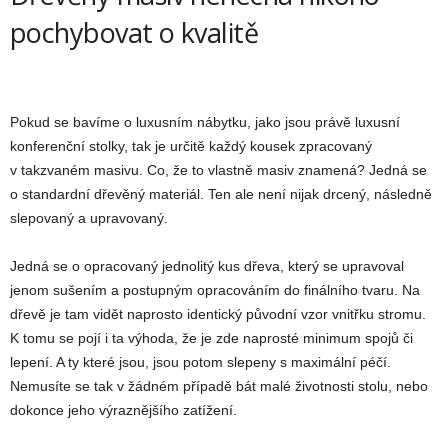
pochybovat o kvalitě
Pokud se bavíme o luxusním nábytku, jako jsou právě luxusní
konferenční stolky, tak je určitě každý kousek zpracovaný
v takzvaném masivu. Co, že to vlastně masiv znamená? Jedná se
o standardní dřevěný materiál. Ten ale není nijak drcený, následně
slepovaný a upravovaný.
Jedná se o opracovaný jednolitý kus dřeva, který se upravoval
jenom sušením a postupným opracováním do finálního tvaru. Na
dřevě je tam vidět naprosto identický původní vzor vnitřku stromu.
K tomu se pojí i ta výhoda, že je zde naprosté minimum spojů či
lepení. A ty které jsou, jsou potom slepeny s maximální péčí.
Nemusíte se tak v žádném případě bát malé životnosti stolu, nebo
dokonce jeho výraznějšího zatížení.