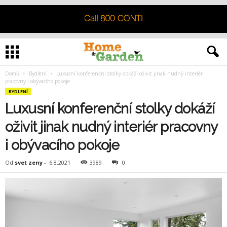
Domů
Bydlení
Luxusní konferenční stolky dokáží oživit jinak nudný interiér
pracovny i obývacího pokoje
BYDLENÍ
Luxusní konferenční stolky dokáží
oživit jinak nudný interiér pracovny
i obývacího pokoje
Od
svet zeny
-
6.8.2021
3989
0