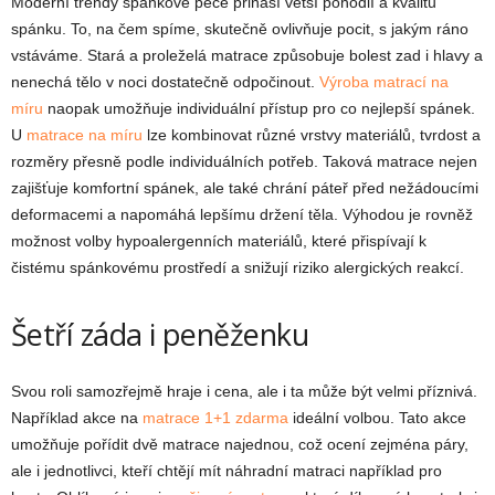
Moderní trendy spánkové péče přináší větší pohodlí a kvalitu
spánku. To, na čem spíme, skutečně ovlivňuje pocit, s jakým ráno
vstáváme. Stará a proleželá matrace způsobuje bolest zad i hlavy a
nenechá tělo v noci dostatečně odpočinout.
Výroba matrací na
míru
naopak umožňuje individuální přístup pro co nejlepší spánek.
U
matrace na míru
lze kombinovat různé vrstvy materiálů, tvrdost a
rozměry přesně podle individuálních potřeb. Taková matrace nejen
zajišťuje komfortní spánek, ale také chrání páteř před nežádoucími
deformacemi a napomáhá lepšímu držení těla. Výhodou je rovněž
možnost volby hypoalergenních materiálů, které přispívají k
čistému spánkovému prostředí a snižují riziko alergických reakcí.
Šetří záda i peněženku
Svou roli samozřejmě hraje i cena, ale i ta může být velmi příznivá.
Například akce na
matrace 1+1 zdarma
ideální volbou. Tato akce
umožňuje pořídit dvě matrace najednou, což ocení zejména páry,
ale i jednotlivci, kteří chtějí mít náhradní matraci například pro