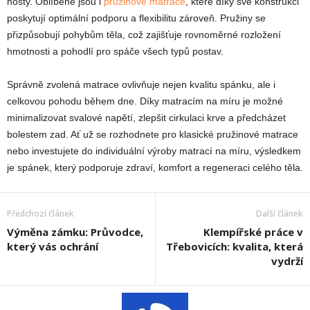
hosty. Oblíbené jsou i
pružinové matrace
, které díky své konstrukci
poskytují optimální podporu a flexibilitu zároveň. Pružiny se
přizpůsobují pohybům těla, což zajišťuje rovnoměrné rozložení
hmotnosti a pohodlí pro spáče všech typů postav.
Správně zvolená matrace ovlivňuje nejen kvalitu spánku, ale i
celkovou pohodu během dne. Díky matracím na míru je možné
minimalizovat svalové napětí, zlepšit cirkulaci krve a předcházet
bolestem zad. Ať už se rozhodnete pro klasické pružinové matrace
nebo investujete do individuální výroby matrací na míru, výsledkem
je spánek, který podporuje zdraví, komfort a regeneraci celého těla.
Předchozí článek
Další článek
Výměna zámku: Průvodce,
Klempířské práce v
který vás ochrání
Třebovicích: kvalita, která
vydrží