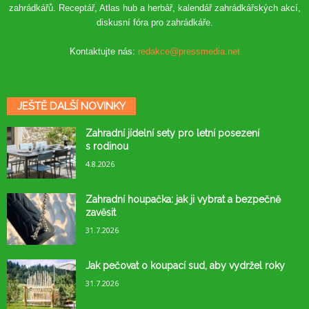
zahrádkářů. Receptář, Atlas hub a herbář, kalendář zahrádkářských akcí,
diskusní fóra pro zahrádkáře.
Kontaktujte nás:
redakce@pressmedia.net
JEŠTĚ DALŠÍ NOVINKY
Zahradní jídelní sety pro letní posezení
s rodinou
4.8.2026
Zahradní houpačka: jak ji vybrat a bezpečně
zavěsit
31.7.2026
Jak pečovat o koupací sud, aby vydržel roky
31.7.2026