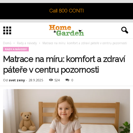
Domů
Rady a návody
Matrace na míru: komfort a zdraví páteře v centru pozornosti
RADY A NÁVODY
Matrace na míru: komfort a zdraví
páteře v centru pozornosti
Od
svet zeny
-
28.9.2025
524
0