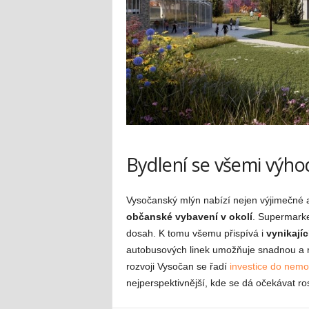
Bydlení se všemi výh
Vysočanský mlýn nabízí nejen výjimečné a
občanské vybavení v okolí
. Supermarket
dosah. K tomu všemu přispívá i
vynikajíc
autobusových linek umožňuje snadnou a 
rozvoji Vysočan se řadí
investice do nemo
nejperspektivnější, kde se dá očekávat ro