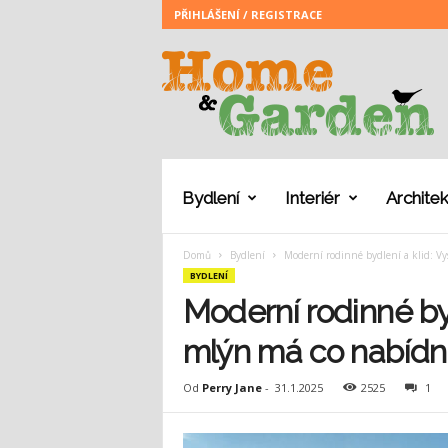
PŘIHLÁŠENÍ / REGISTRACE
H
o
m
e
a
n
d
G
Bydlení
Interiér
Architek
a
r
Domů
Bydlení
Moderní rodinné bydlení a klid: V
d
BYDLENÍ
e
n
Moderní rodinné by
mlýn má co nabídn
Od
Perry Jane
-
31.1.2025
2525
1