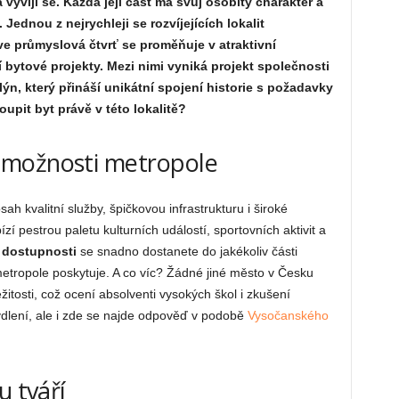
 vyvíjí se. Každá její část má svůj osobitý charakter a
Jednou z nejrychleji se rozvíjejících lokalit
ve průmyslová čtvrť se proměňuje v atraktivní
í bytové projekty. Mezi nimi vyniká projekt společnosti
, který přináší unikátní spojení historie s požadavky
pit byt právě v této lokalitě?
 možnosti metropole
h kvalitní služby, špičkovou infrastrukturu i široké
í pestrou paletu kulturních událostí, sportovních aktivit a
 dostupnosti
se snadno dostanete do jakékoliv části
metropole poskytuje. A co víc? Žádné jiné město v Česku
itosti, což ocení absolventi vysokých škol i zkušení
ydlení, ale i zde se najde odpověď v podobě
Vysočanského
u tváří