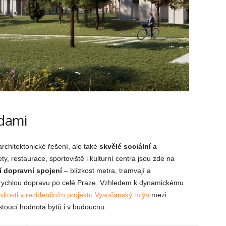
odami
rchitektonické řešení, ale také
skvělé sociální a
y, restaurace, sportoviště i kulturní centra jsou zde na
í dopravní spojení
– blízkost metra, tramvají a
rychlou dopravu po celé Praze. Vzhledem k dynamickému
vitosti v rezidenčním projektu Vysočanský mlýn
mezi
stoucí hodnota bytů i v budoucnu.