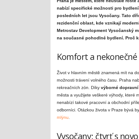
Praha je městem, které neustále roste a
nabízí specifické možnosti pro bydlení. 
posledních let jsou Vysočany. Tato dří
rezidenční oblast, kde vznikají modern
Metrostav Development Vysočanský mlýn
na současné pohodlné bydlení. Proč kou
Komfort a nekonečné
Život v hlavním městě znamená mít na dosa
možnosti trávení volného času. Praha nabíz
rekreačních zón. Díky
výborné dopravní
města a využijete veškeré výhody, které 
nenabízí takové pracovní a obchodní přílež
odborníci. Otázkou života v Praze bývá b
mlýnu
.
Vysočany: čtvrť s novo