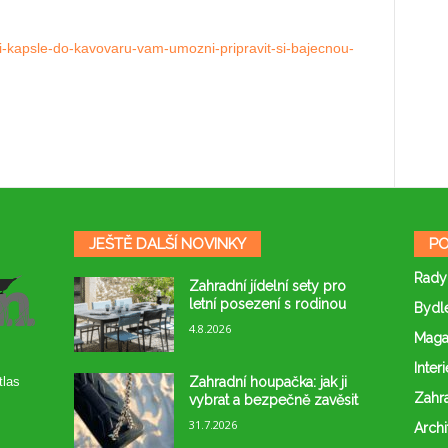
vni-kapsle-do-kavovaru-vam-umozni-pripravit-si-bajecnou-
JEŠTĚ DALŠÍ NOVINKY
PO
Rady
Zahradní jídelní sety pro
letní posezení s rodinou
Bydl
4.8.2026
Maga
Interi
Zahradní houpačka: jak ji
tlas
Zahr
vybrat a bezpečně zavěsit
31.7.2026
Archi