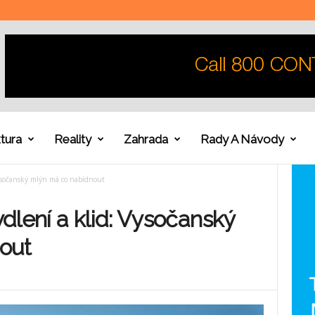
tura
Reality
Zahrada
Rady A Návody
ysočanský mlýn má co nabídnout
dlení a klid: Vysočanský
out