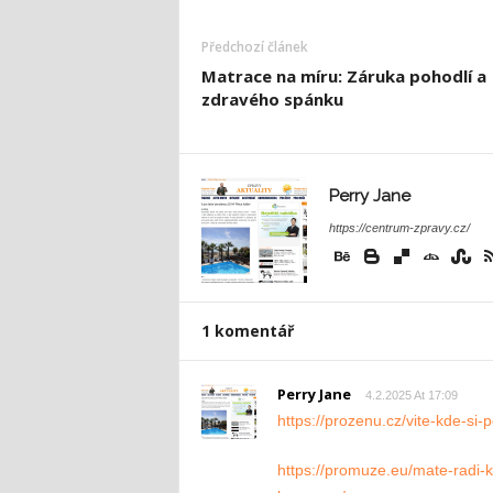
Předchozí článek
Matrace na míru: Záruka pohodlí a
zdravého spánku
Perry Jane
https://centrum-zpravy.cz/
1 komentář
Perry Jane
4.2.2025 At 17:09
https://prozenu.cz/vite-kde-si-p
https://promuze.eu/mate-radi-ka