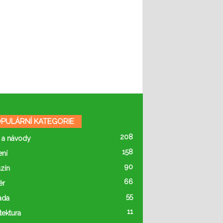
PULÁRNÍ KATEGORIE
208
 a návody
158
ení
90
zín
66
ér
55
ada
11
tektura