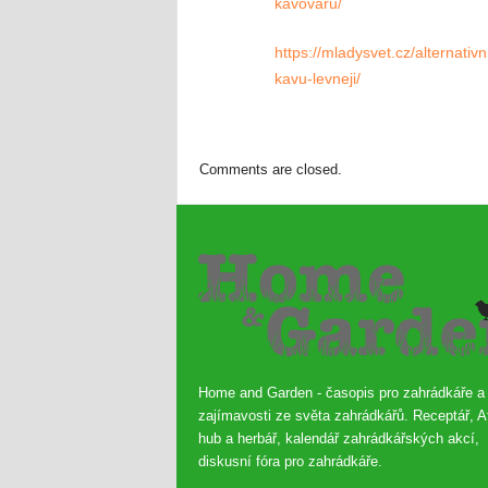
kavovaru/
https://mladysvet.cz/alternati
kavu-levneji/
Comments are closed.
Home and Garden - časopis pro zahrádkáře a
zajímavosti ze světa zahrádkářů. Receptář, A
hub a herbář, kalendář zahrádkářských akcí,
diskusní fóra pro zahrádkáře.