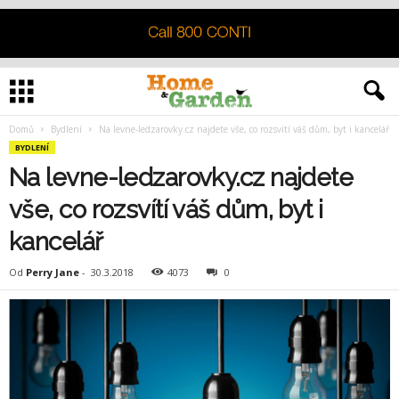
Domů
Bydlení
Na levne-ledzarovky.cz najdete vše, co rozsvítí váš dům, byt i kancelář
BYDLENÍ
Na levne-ledzarovky.cz najdete
vše, co rozsvítí váš dům, byt i
kancelář
Od
Perry Jane
-
30.3.2018
4073
0