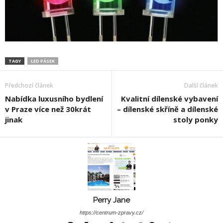
TAGY
LED PÁSEK
Předchozí článek
Další článek
Nabídka luxusního bydlení
Kvalitní dílenské vybavení
v Praze více než 30krát
– dílenské skříně a dílenské
jinak
stoly ponky
Perry Jane
https://centrum-zpravy.cz/