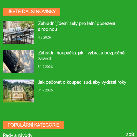
JEŠTĚ DALŠÍ NOVINKY
Zahradní jídelní sety pro letní posezení
s rodinou
4.8.2026
Zahradní houpačka: jak ji vybrat a bezpečně
zavěsit
31.7.2026
Jak pečovat o koupací sud, aby vydržel roky
31.7.2026
POPULÁRNÍ KATEGORIE
208
Rady a návody