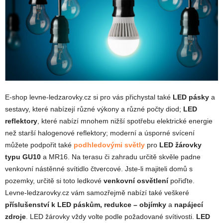
E-shop levne-ledzarovky.cz si pro vás přichystal také
LED pásky
a
sestavy, které nabízejí různé výkony a různé počty diod;
LED
reflektory
, které nabízí mnohem nižší spotřebu elektrické energie
než starší halogenové reflektory; moderní a úsporné svícení
můžete podpořit také
podhledovými světly
pro
LED žárovky
typu GU10
a MR16. Na terasu či zahradu určitě skvěle padne
venkovní nástěnné svítidlo čtvercové. Jste-li majiteli domů s
pozemky, určitě si toto ledkové
venkovní osvětlení
pořiďte.
Levne-ledzarovky.cz vám samozřejmě nabízí také veškeré
příslušenství k LED páskům, redukce – objímky
a
napájecí
zdroje
. LED žárovky vždy volte podle požadované svítivosti.
LED