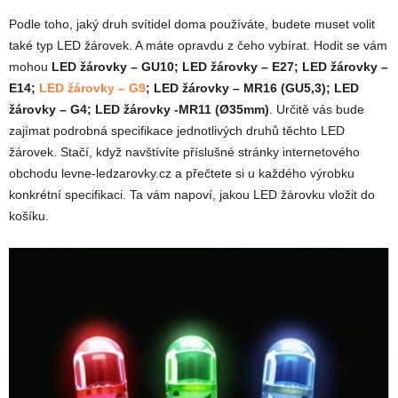
Podle toho, jaký druh svítidel doma používáte, budete muset volit
také typ LED žárovek. A máte opravdu z čeho vybírat. Hodit se vám
mohou
LED žárovky – GU10; LED žárovky – E27; LED žárovky –
E14;
LED žárovky – G9
; LED žárovky – MR16 (GU5,3); LED
žárovky – G4; LED žárovky -MR11 (Ø35mm)
. Určitě vás bude
zajímat podrobná specifikace jednotlivých druhů těchto LED
žárovek. Stačí, když navštívíte příslušné stránky internetového
obchodu levne-ledzarovky.cz a přečtete si u každého výrobku
konkrétní specifikaci. Ta vám napoví, jakou LED žárovku vložit do
košíku.