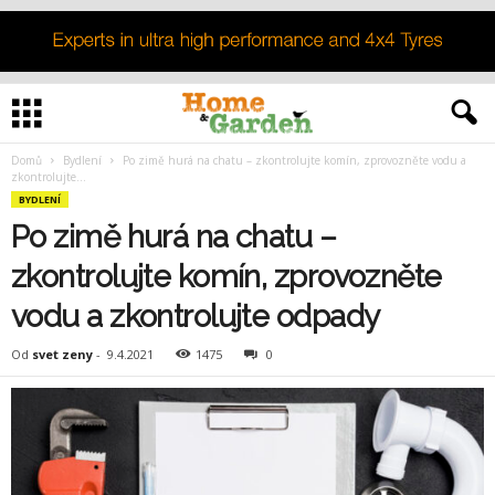
Domů
Bydlení
Po zimě hurá na chatu – zkontrolujte komín, zprovozněte vodu a
zkontrolujte...
BYDLENÍ
Po zimě hurá na chatu –
zkontrolujte komín, zprovozněte
vodu a zkontrolujte odpady
Od
svet zeny
-
9.4.2021
1475
0