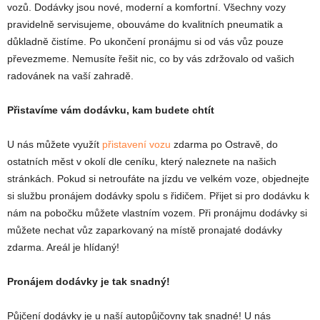
vozů. Dodávky jsou nové, moderní a komfortní. Všechny vozy
pravidelně servisujeme, obouváme do kvalitních pneumatik a
důkladně čistíme. Po ukončení pronájmu si od vás vůz pouze
převezmeme. Nemusíte řešit nic, co by vás zdržovalo od vašich
radovánek na vaší zahradě.
Přistavíme vám dodávku, kam budete chtít
U nás můžete využít
přistavení vozu
zdarma po Ostravě, do
ostatních měst v okolí dle ceníku, který naleznete na našich
stránkách. Pokud si netroufáte na jízdu ve velkém voze, objednejte
si službu pronájem dodávky spolu s řidičem. Přijet si pro dodávku k
nám na pobočku můžete vlastním vozem. Při pronájmu dodávky si
můžete nechat vůz zaparkovaný na místě pronajaté dodávky
zdarma. Areál je hlídaný!
Pronájem dodávky je tak snadný!
Půjčení dodávky je u naší autopůjčovny tak snadné! U nás