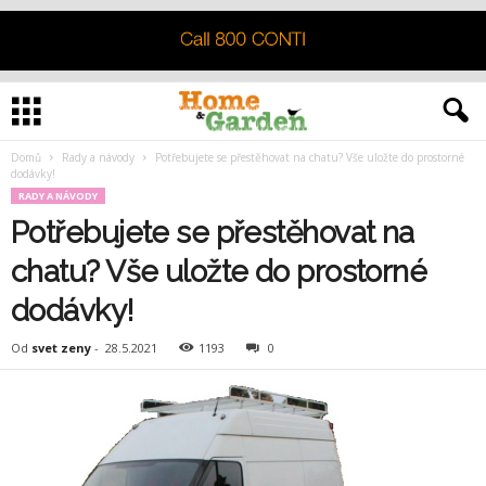
Domů
Rady a návody
Potřebujete se přestěhovat na chatu? Vše uložte do prostorné
dodávky!
RADY A NÁVODY
Potřebujete se přestěhovat na
chatu? Vše uložte do prostorné
dodávky!
Od
svet zeny
-
28.5.2021
1193
0