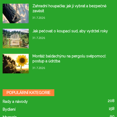
Zahradní houpačka: jak ji vybrat a bezpečně
zavěsit
31.7.2026
Jak pečovat o koupací sud, aby vydržel roky
31.7.2026
Montáž baldachýnu na pergolu svépomocí:
postup a údržba
31.7.2026
POPULÁRNÍ KATEGORIE
208
Rady a návody
158
Bydlení
90