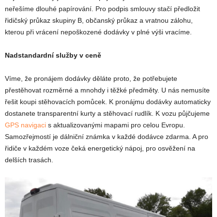
neřešíme dlouhé papírování. Pro podpis smlouvy stačí předložit
řidičský průkaz skupiny B, občanský průkaz a vratnou zálohu,
kterou při vrácení nepoškozené dodávky v plné výši vracíme.
Nadstandardní služby v ceně
Víme, že pronájem dodávky děláte proto, že potřebujete
přestěhovat rozměrné a mnohdy i těžké předměty. U nás nemusíte
řešit koupi stěhovacích pomůcek. K pronájmu dodávky automaticky
dostanete transparentní kurty a stěhovací rudlík. K vozu půjčujeme
GPS navigaci
s aktualizovanými mapami pro celou Evropu.
Samozřejmostí je dálniční známka v každé dodávce zdarma. A pro
řidiče v každém voze čeká energetický nápoj, pro osvěžení na
delších trasách.