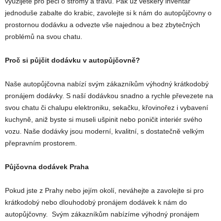
využijete pro péči o stromy a trávu. Pak už veškerý inventář
jednoduše zabalte do krabic, zavolejte si k nám do autopůjčovny o
prostornou dodávku a odvezte vše najednou a bez zbytečných
problémů na svou chatu.
Proč si půjčit dodávku v autopůjčovně?
Naše autopůjčovna nabízí svým zákazníkům výhodný krátkodobý
pronájem dodávky. S naší dodávkou snadno a rychle převezete na
svou chatu či chalupu elektroniku, sekačku, křovinořez i vybavení
kuchyně, aniž byste si museli ušpinit nebo poničit interiér svého
vozu. Naše dodávky jsou moderní, kvalitní, s dostatečně velkým
přepravním prostorem.
Půjčovna dodávek Praha
Pokud jste z Prahy nebo jejím okolí, neváhejte a zavolejte si pro
krátkodobý nebo dlouhodobý pronájem dodávek k nám do
autopůjčovny. Svým zákazníkům nabízíme výhodný pronájem