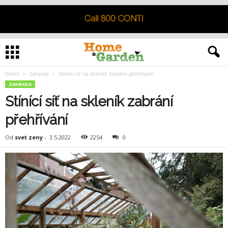
Domů
Zahrada
Stínící síť na skleník zabrání přehřívání
ZAHRADA
Stínící síť na skleník zabrání
přehřívání
Od
svet zeny
-
3.5.2022
2254
0