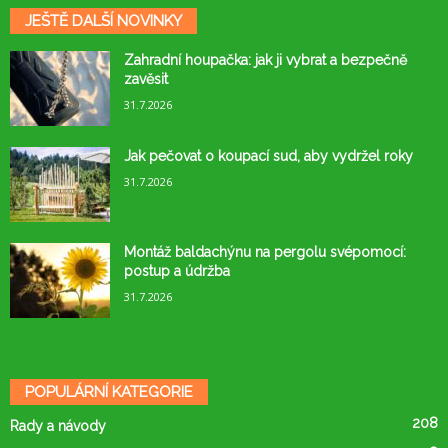
JEŠTĚ DALŠÍ NOVINKY
Zahradní houpačka: jak ji vybrat a bezpečně
zavěsit
31.7.2026
Jak pečovat o koupací sud, aby vydržel roky
31.7.2026
Montáž baldachýnu na pergolu svépomocí:
postup a údržba
31.7.2026
POPULÁRNÍ KATEGORIE
208
Rady a návody