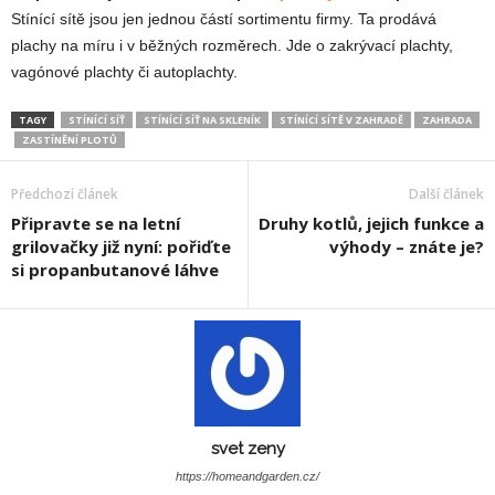
Stínící sítě jsou jen jednou částí sortimentu firmy. Ta prodává
plachy na míru i v běžných rozměrech. Jde o zakrývací plachty,
vagónové plachty či autoplachty.
TAGY
STÍNÍCÍ SÍŤ
STÍNÍCÍ SÍŤ NA SKLENÍK
STÍNÍCÍ SÍTĚ V ZAHRADĚ
ZAHRADA
ZASTÍNĚNÍ PLOTŮ
Předchozí článek
Další článek
Připravte se na letní
Druhy kotlů, jejich funkce a
grilovačky již nyní: pořiďte
výhody – znáte je?
si propanbutanové láhve
svet zeny
https://homeandgarden.cz/