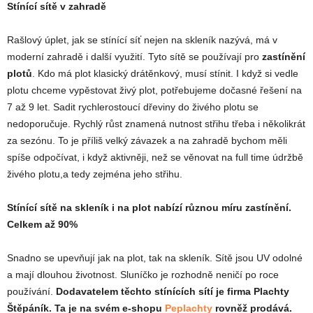
Stínící sítě v zahradě
Rašlový úplet, jak se stínící síť nejen na skleník nazývá, má v
moderní zahradě i další využití. Tyto sítě se používají pro
zastínění
plotů
. Kdo má plot klasický drátěnkový, musí stínit. I když si vedle
plotu chceme vypěstovat živý plot, potřebujeme dočasné řešení na
7 až 9 let. Sadit rychlerostoucí dřeviny do živého plotu se
nedoporučuje. Rychlý růst znamená nutnost střihu třeba i několikrát
za sezónu. To je příliš velký závazek a na zahradě bychom měli
spíše odpočívat, i když aktivněji, než se věnovat na full time údržbě
živého plotu,a tedy zejména jeho střihu.
Stínící sítě na skleník i na plot nabízí různou míru zastínění.
Celkem až 90%
Snadno se upevňují jak na plot, tak na skleník. Sítě jsou UV odolné
a mají dlouhou životnost. Sluníčko je rozhodně neničí po roce
používání.
Dodavatelem těchto stínících sítí je firma Plachty
Štěpáník. Ta je na svém e-shopu
Peplachty
rovněž prodává.