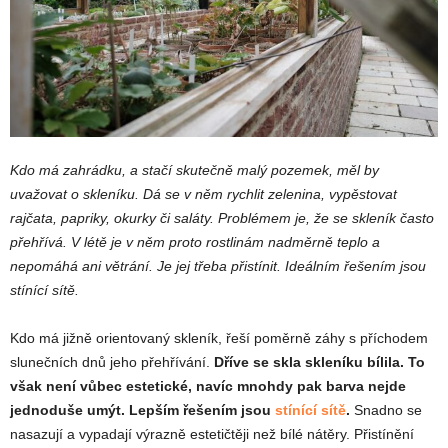
Kdo má zahrádku, a stačí skutečně malý pozemek, měl by
uvažovat o skleníku. Dá se v něm rychlit zelenina, vypěstovat
rajčata, papriky, okurky či saláty. Problémem je, že se skleník často
přehřívá. V létě je v něm proto rostlinám nadměrně teplo a
nepomáhá ani větrání. Je jej třeba přistínit. Ideálním řešením jsou
stínící sítě.
Kdo má jižně orientovaný skleník, řeší poměrně záhy s příchodem
slunečních dnů jeho přehřívání.
Dříve se skla skleníku bílila. To
však není vůbec estetické, navíc mnohdy pak barva nejde
jednoduše umýt. Lepším řešením jsou
stínící sítě
.
Snadno se
nasazují a vypadají výrazně estetičtěji než bílé nátěry. Přistínění