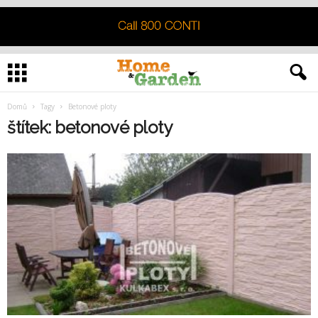
Domů
Tagy
Betonové ploty
štítek: betonové ploty