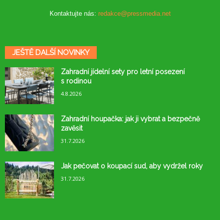
Kontaktujte nás:
redakce@pressmedia.net
JEŠTĚ DALŠÍ NOVINKY
Zahradní jídelní sety pro letní posezení
s rodinou
4.8.2026
Zahradní houpačka: jak ji vybrat a bezpečně
zavěsit
31.7.2026
Jak pečovat o koupací sud, aby vydržel roky
31.7.2026