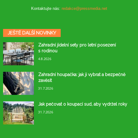
Kontaktujte nás:
redakce@pressmedia.net
JEŠTĚ DALŠÍ NOVINKY
Zahradní jídelní sety pro letní posezení
s rodinou
4.8.2026
Zahradní houpačka: jak ji vybrat a bezpečně
zavěsit
31.7.2026
Jak pečovat o koupací sud, aby vydržel roky
31.7.2026