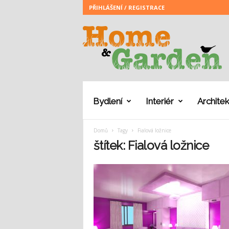
PŘIHLÁŠENÍ / REGISTRACE
H
o
m
e
a
n
d
G
Bydlení
Interiér
Architek
a
r
Domů
Tagy
Fialová ložnice
d
e
štítek: Fialová ložnice
n