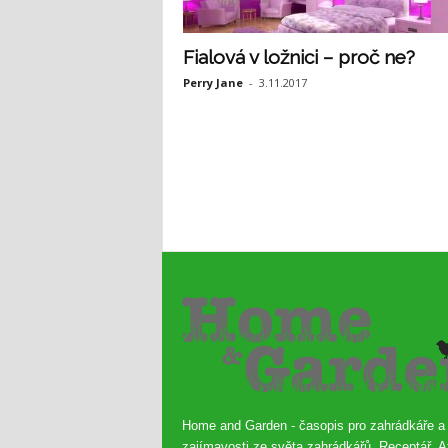
Fialová v ložnici – proč ne?
Perry Jane
-
3.11.2017
Home and Garden - časopis pro zahrádkáře a
zajímavosti ze světa zahrádkářů. Receptář, A