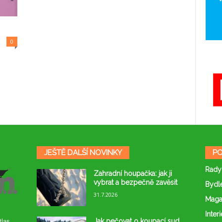
0
JEŠTĚ DALŠÍ NOVINKY
PO
Rady
Zahradní houpačka: jak ji
vybrat a bezpečně zavěsit
Bydl
31.7.2026
Maga
Interi
Jak pečovat o koupací sud,
tlas