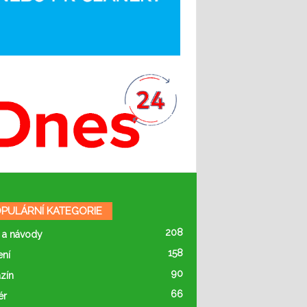
PULÁRNÍ KATEGORIE
208
 a návody
158
ení
90
zín
66
ér