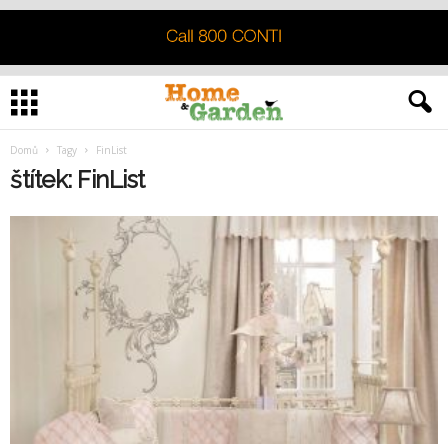
Domů
Tagy
FinList
štítek: FinList