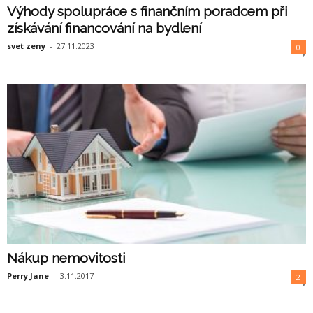
Výhody spolupráce s finančním poradcem při
získávání financování na bydlení
svet zeny
-
27.11.2023
0
Nákup nemovitosti
Perry Jane
-
3.11.2017
2