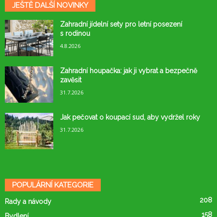
JEŠTĚ DALŠÍ NOVINKY
Zahradní jídelní sety pro letní posezení
s rodinou
4.8.2026
Zahradní houpačka: jak ji vybrat a bezpečně
zavěsit
31.7.2026
Jak pečovat o koupací sud, aby vydržel roky
31.7.2026
POPULÁRNÍ KATEGORIE
208
Rady a návody
158
Bydlení