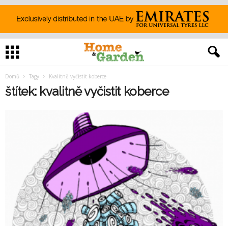
Domů
Tagy
Kvalitně vyčistit koberce
štítek: kvalitně vyčistit koberce