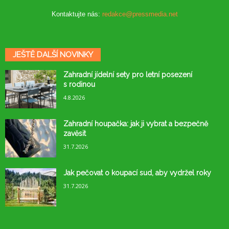
Kontaktujte nás:
redakce@pressmedia.net
JEŠTĚ DALŠÍ NOVINKY
Zahradní jídelní sety pro letní posezení
s rodinou
4.8.2026
Zahradní houpačka: jak ji vybrat a bezpečně
zavěsit
31.7.2026
Jak pečovat o koupací sud, aby vydržel roky
31.7.2026