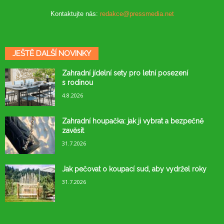
Kontaktujte nás:
redakce@pressmedia.net
JEŠTĚ DALŠÍ NOVINKY
Zahradní jídelní sety pro letní posezení
s rodinou
4.8.2026
Zahradní houpačka: jak ji vybrat a bezpečně
zavěsit
31.7.2026
Jak pečovat o koupací sud, aby vydržel roky
31.7.2026