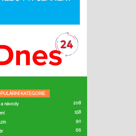
PULÁRNÍ KATEGORIE
208
 a návody
158
ení
90
zín
66
ér