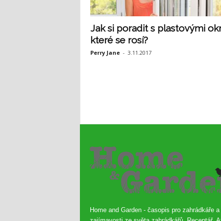
Jak si poradit s plastovými ok
které se rosí?
Perry Jane
-
3.11.2017
Home and Garden - časopis pro zahrádkáře a
zajímavosti ze světa zahrádkářů. Receptář, A