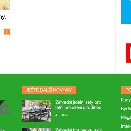
ny,
3
JEŠTĚ DALŠÍ NOVINKY
PO
Rady
Zahradní jídelní sety pro
letní posezení s rodinou
Bydl
4.8.2026
Maga
Interi
Zahradní houpačka: jak ji
tlas