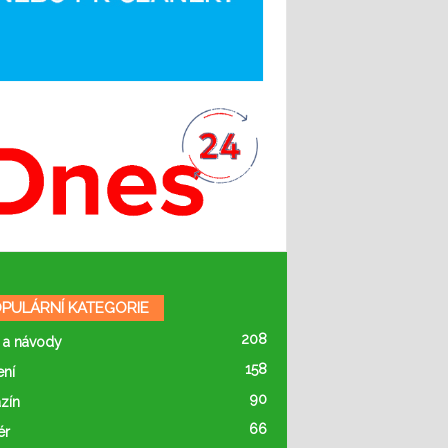
PULÁRNÍ KATEGORIE
208
 a návody
158
ení
90
zín
66
ér