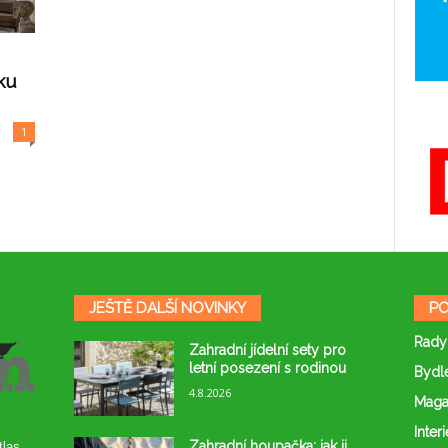
ku
1
JEŠTĚ DALŠÍ NOVINKY
PO
Rady
Zahradní jídelní sety pro
letní posezení s rodinou
Bydl
4.8.2026
Maga
Interi
Zahradní houpačka: jak ji
tlas