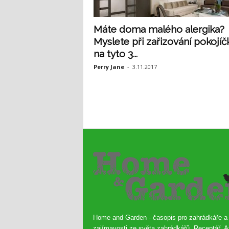
Máte doma malého alergika?
Myslete při zařizování pokojíč
na tyto 3...
Perry Jane
-
3.11.2017
Home and Garden - časopis pro zahrádkáře a
zajímavosti ze světa zahrádkářů. Receptář, A