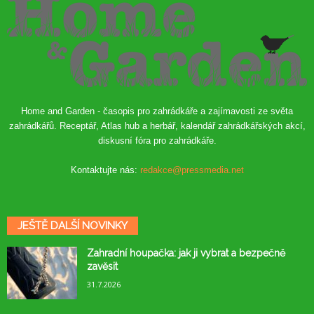
Home and Garden - časopis pro zahrádkáře a zajímavosti ze světa
zahrádkářů. Receptář, Atlas hub a herbář, kalendář zahrádkářských akcí,
diskusní fóra pro zahrádkáře.
Kontaktujte nás:
redakce@pressmedia.net
JEŠTĚ DALŠÍ NOVINKY
Zahradní houpačka: jak ji vybrat a bezpečně
zavěsit
31.7.2026