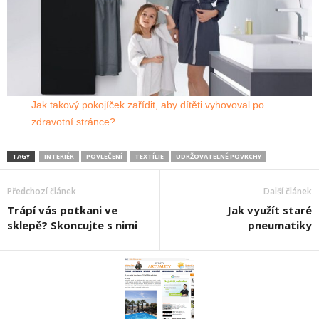
Jak takový pokojíček zařídit, aby dítěti vyhovoval po
zdravotní stránce?
TAGY
INTERIÉR
POVLEČENÍ
TEXTÍLIE
UDRŽOVATELNÉ POVRCHY
Předchozí článek
Další článek
Trápí vás potkani ve
Jak využít staré
sklepě? Skoncujte s nimi
pneumatiky