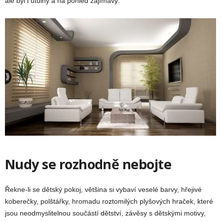
ale byl i útulný a na pohled zajímavý.
Nudy se rozhodně nebojte
Řekne-li se dětský pokoj, většina si vybaví veselé barvy, hřejivé
koberečky, polštářky, hromadu roztomilých plyšových hraček, které
jsou neodmyslitelnou součástí dětství, závěsy s dětskými motivy,