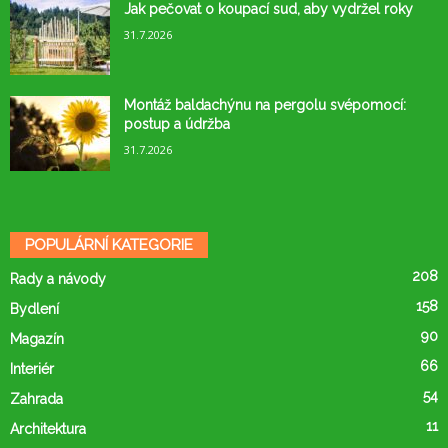
Jak pečovat o koupací sud, aby vydržel roky
31.7.2026
Montáž baldachýnu na pergolu svépomocí:
postup a údržba
31.7.2026
POPULÁRNÍ KATEGORIE
208
Rady a návody
158
Bydlení
90
Magazín
66
Interiér
54
Zahrada
11
Architektura