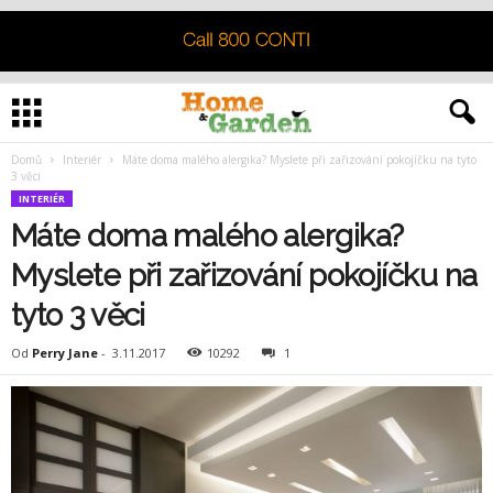
Domů
Interiér
Máte doma malého alergika? Myslete při zařizování pokojíčku na tyto
3 věci
INTERIÉR
Máte doma malého alergika?
Myslete při zařizování pokojíčku na
tyto 3 věci
Od
Perry Jane
-
3.11.2017
10292
1