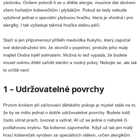
záclonku. Ovšem potvrdí-li se u dítěte alergie, musíme dát sbohem
všem huňatým koberečkům i plyšákům. Pokud se tedy nebude
vyloženě jednat o speciální plyšovou hračku, která je vhodná i pro
alergiky. I tak vyžaduje taková hračka stálou péči.
Stačí si jen připomenout příběh medvídka Kukyho, který započal
své dobrodružství tím, že skončil v popelnici, protože jeho malý
majitel Ondra trpěl astmatem. Možná to teď vypadá, že budete
muset svému dítěti zařídit sterilní a nudný pokoj. Nebojte se, ale tak
to určitě není.
1 – Udržovatelné povrchy
Prvním krokem při zařizování dětského pokoje je myslet stále na to,
že by se mělo jednat o dobře udržovatelné povrchy. Budete totiž
často utírat prach, luxovat a vytírat. Ať už se jedná o nábytek či
podlahovou krytinu. Na koberec zapomeňte. Když už tak jen malý
hrací kobereček vyroben ze speciálních vláken, určen alergikům.