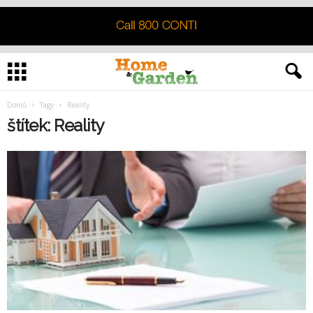
Domů
Tagy
Reality
štítek: Reality