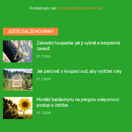
Kontaktujte nás:
redakce@pressmedia.net
JEŠTĚ DALŠÍ NOVINKY
Zahradní houpačka: jak ji vybrat a bezpečně
zavěsit
31.7.2026
Jak pečovat o koupací sud, aby vydržel roky
31.7.2026
Montáž baldachýnu na pergolu svépomocí:
postup a údržba
31.7.2026