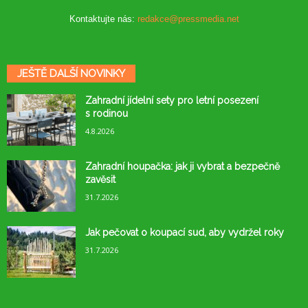
Kontaktujte nás:
redakce@pressmedia.net
JEŠTĚ DALŠÍ NOVINKY
Zahradní jídelní sety pro letní posezení
s rodinou
4.8.2026
Zahradní houpačka: jak ji vybrat a bezpečně
zavěsit
31.7.2026
Jak pečovat o koupací sud, aby vydržel roky
31.7.2026