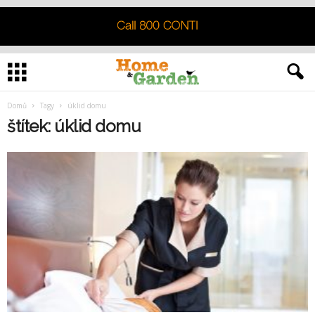
Domů
Tagy
úklid domu
štítek: úklid domu