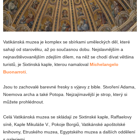
Vatikánská muzea je komplex se sbírkami uměleckých děl, které
sahají od starověku, až po současnou dobu. Nejslavnějším a
nejnavštěvovanějším zdejším dílem, na něž se chodí dívat většina
turistů, je Sixtinská kaple, kterou namaloval
Michelangelo
Buonarroti
.
Jsou to zachovalé barevné fresky s výjevy z bible. Stvoření Adama,
Noemova archa a také Potopa. Nejzajímavější je strop, který si
můžete prohlédnout.
Celá Vatikánská muzea se skládají ze Sixtinské kaple, Raffaelovy
síně, Kaple Mikuláše V., Pokoje Borgiů, Vatikánské apoštolské
knihovny, Etruského muzea, Egyptského muzea a dalších oddělení
s galeriemi.