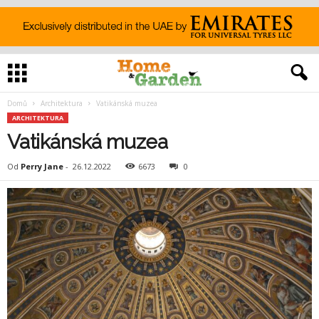
Domů
Architektura
Vatikánská muzea
ARCHITEKTURA
Vatikánská muzea
Od
Perry Jane
-
26.12.2022
6673
0