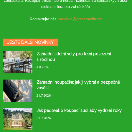
zahrádkářů. Receptář, Atlas hub a herbář, kalendář zahrádkářských akcí,
diskusní fóra pro zahrádkáře.
Kontaktujte nás:
redakce@pressmedia.net
JEŠTĚ DALŠÍ NOVINKY
Zahradní jídelní sety pro letní posezení
s rodinou
4.8.2026
Zahradní houpačka: jak ji vybrat a bezpečně
zavěsit
31.7.2026
Jak pečovat o koupací sud, aby vydržel roky
31.7.2026