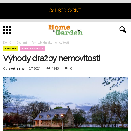
Domů
Bydlení
Výhody dražby nemovitosti
BYDLENÍ
RADY A NÁVODY
Výhody dražby nemovitosti
Od
svet zeny
-
5.7.2021
1845
0