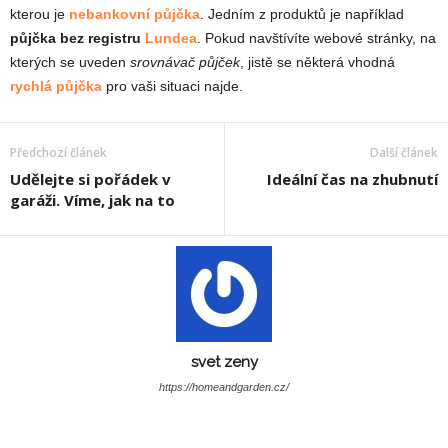
kterou je
nebankovní půjčka
. Jedním z produktů je například
půjčka bez registru
Lundea
. Pokud navštívíte webové stránky, na
kterých se uveden
srovnávač půjček
, jistě se některá vhodná
rychlá půjčka
pro vaši situaci najde.
Předchozí článek
Další článek
Udělejte si pořádek v
Ideální čas na zhubnutí
garáži. Víme, jak na to
svet zeny
https://homeandgarden.cz/