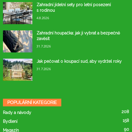
Zahradní jídelní sety pro letní posezení
s rodinou
4.8.2026
Zahradní houpačka: jak ji vybrat a bezpečně
zavěsit
31.7.2026
Jak pečovat o koupací sud, aby vydržel roky
31.7.2026
POPULÁRNÍ KATEGORIE
208
Rady a návody
158
Bydlení
90
Magazín