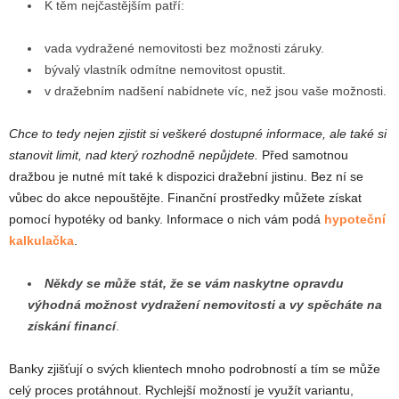
K těm nejčastějším patří:
vada vydražené nemovitosti bez možnosti záruky.
bývalý vlastník odmítne nemovitost opustit.
v dražebním nadšení nabídnete víc, než jsou vaše možnosti.
Chce to tedy nejen zjistit si veškeré dostupné informace, ale také si
stanovit limit, nad který rozhodně nepůjdete.
Před samotnou
dražbou je nutné mít také k dispozici dražební jistinu. Bez ní se
vůbec do akce nepouštějte. Finanční prostředky můžete získat
pomocí hypotéky od banky. Informace o nich vám podá
hypoteční
kalkulačka
.
Někdy se může stát, že se vám naskytne opravdu
výhodná možnost vydražení nemovitosti a vy spěcháte na
získání financí
.
Banky zjišťují o svých klientech mnoho podrobností a tím se může
celý proces protáhnout. Rychlejší možností je využít variantu,