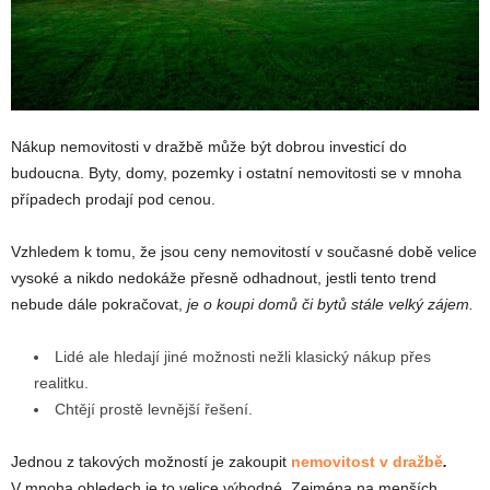
Nákup nemovitosti v dražbě může být dobrou investicí do
budoucna. Byty, domy, pozemky i ostatní nemovitosti se v mnoha
případech prodají pod cenou.
Vzhledem k tomu, že jsou ceny nemovitostí v současné době velice
vysoké a nikdo nedokáže přesně odhadnout, jestli tento trend
nebude dále pokračovat,
je o koupi domů či bytů stále velký zájem.
Lidé ale hledají jiné možnosti nežli klasický nákup přes
realitku.
Chtějí prostě levnější řešení.
Jednou z takových možností je zakoupit
nemovitost v dražbě
.
V mnoha ohledech je to velice výhodné. Zejména na menších