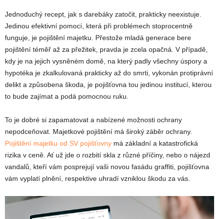
Jednoduchý recept, jak s darebáky zatočit, prakticky neexistuje.
Jedinou efektivní pomocí, která při problémech stoprocentně
funguje, je pojištění majetku. Přestože mladá generace bere
pojištění téměř až za přežitek, pravda je zcela opačná. V případě,
kdy je na jejich vysněném domě, na který padly všechny úspory a
hypotéka je zkalkulovaná prakticky až do smrti, vykonán protiprávní
delikt a způsobena škoda, je pojišťovna tou jedinou institucí, kterou
to bude zajímat a podá pomocnou ruku.
To je dobré si zapamatovat a nabízené možnosti ochrany
nepodceňovat. Majetkové pojištění má široký záběr ochrany.
Pojištění majetku od SV pojišťovny
má základní a katastrofická
rizika v ceně. Ať už jde o rozbití skla z různé příčiny, nebo o nájezd
vandalů, kteří vám posprejují vaši novou fasádu graffiti, pojišťovna
vám vyplatí plnění, respektive uhradí vzniklou škodu za vás.