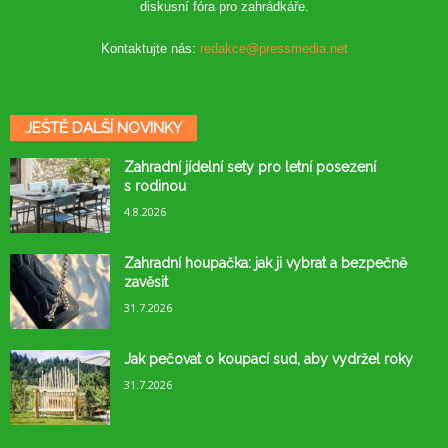
diskusní fóra pro zahrádkáře.
Kontaktujte nás:
redakce@pressmedia.net
JEŠTĚ DALŠÍ NOVINKY
Zahradní jídelní sety pro letní posezení
s rodinou
4.8.2026
Zahradní houpačka: jak ji vybrat a bezpečně
zavěsit
31.7.2026
Jak pečovat o koupací sud, aby vydržel roky
31.7.2026