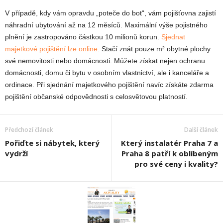
V případě, kdy vám opravdu „poteče do bot“, vám pojišťovna zajistí
náhradní ubytování až na 12 měsíců. Maximální výše pojistného
plnění je zastropováno částkou 10 milionů korun.
Sjednat
majetkové pojištění lze online
. Stačí znát pouze m² obytné plochy
své nemovitosti nebo domácnosti. Můžete získat nejen ochranu
domácnosti, domu či bytu v osobním vlastnictví, ale i kanceláře a
ordinace. Při sjednání majetkového pojištění navíc získáte zdarma
pojištění občanské odpovědnosti s celosvětovou platností.
Předchozí článek
Další článek
Pořiďte si nábytek, který
Který instalatér Praha 7 a
vydrží
Praha 8 patří k oblíbeným
pro své ceny i kvality?