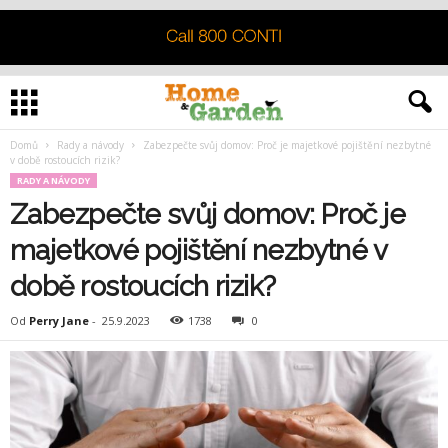
Domů
Rady a návody
Zabezpečte svůj domov: Proč je majetkové pojištění nezbytné
v době rostoucích rizik?
RADY A NÁVODY
Zabezpečte svůj domov: Proč je
majetkové pojištění nezbytné v
době rostoucích rizik?
Od
Perry Jane
-
25.9.2023
1738
0