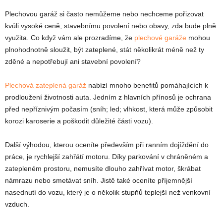
Plechovou garáž si často nemůžeme nebo nechceme pořizovat
kvůli vysoké ceně, stavebnímu povolení nebo obavy, zda bude plně
využita. Co když vám ale prozradíme, že
plechové garáže
mohou
plnohodnotně sloužit, být zateplené, stát několikrát méně než ty
zděné a nepotřebují ani stavební povolení?
Plechová zateplená garáž
nabízí mnoho benefitů pomáhajících k
prodloužení životnosti auta. Jedním z hlavních přínosů je ochrana
před nepříznivým počasím (sníh; led; vlhkost, která může způsobit
korozi karoserie a poškodit důležité části vozu).
Další výhodou, kterou oceníte především při ranním dojíždění do
práce, je rychlejší zahřátí motoru. Díky parkování v chráněném a
zatepleném prostoru, nemusíte dlouho zahřívat motor, škrábat
námrazu nebo smetávat sníh. Jistě také oceníte příjemnější
nasednutí do vozu, který je o několik stupňů teplejší než venkovní
vzduch.