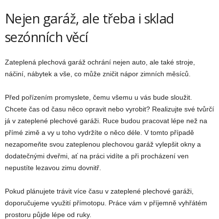
Nejen garáž, ale třeba i sklad
sezónních věcí
Zateplená plechová garáž ochrání nejen auto, ale také stroje,
náčiní, nábytek a vše, co může zničit nápor zimních měsíců.
Před pořízením promyslete, čemu všemu u vás bude sloužit.
Chcete čas od času něco opravit nebo vyrobit? Realizujte své tvůrčí
já v zateplené plechové garáži. Ruce budou pracovat lépe než na
přímé zimě a vy u toho vydržíte o něco déle. V tomto případě
nezapomeňte svou zateplenou plechovou garáž vylepšit okny a
dodatečnými dveřmi, ať na práci vidíte a při procházení ven
nepustíte lezavou zimu dovnitř.
Pokud plánujete trávit více času v zateplené plechové garáži,
doporučujeme využití přímotopu. Práce vám v příjemně vyhřátém
prostoru půjde lépe od ruky.