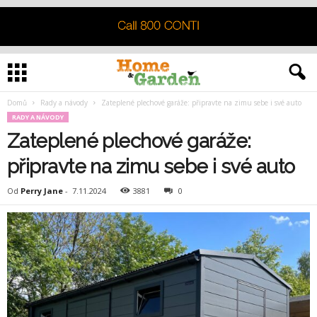
Domů
Rady a návody
Zateplené plechové garáže: připravte na zimu sebe i své auto
RADY A NÁVODY
Zateplené plechové garáže:
připravte na zimu sebe i své auto
Od
Perry Jane
-
7.11.2024
3881
0