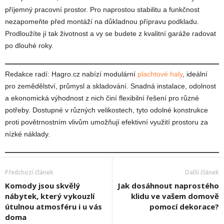
příjemný pracovní prostor. Pro naprostou stabilitu a funkčnost
nezapomeňte před montáží na důkladnou přípravu podkladu.
Prodloužíte jí tak životnost a vy se budete z kvalitní garáže radovat
po dlouhé roky.
Redakce radí: Hagro.cz nabízí modulární
plachtové haly
, ideální
pro zemědělství, průmysl a skladování. Snadná instalace, odolnost
a ekonomická výhodnost z nich činí flexibilní řešení pro různé
potřeby. Dostupné v různých velikostech, tyto odolné konstrukce
proti povětrnostním vlivům umožňují efektivní využití prostoru za
nízké náklady.
Předchozí článek
Další článek
Komody jsou skvělý
Jak dosáhnout naprostého
nábytek, který vykouzlí
klidu ve vašem domově
útulnou atmosféru i u vás
pomocí dekorace?
doma