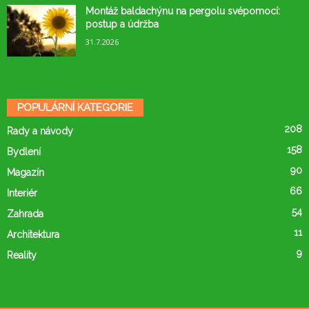
Montáž baldachýnu na pergolu svépomocí:
postup a údržba
31.7.2026
POPULÁRNÍ KATEGORIE
208
Rady a návody
158
Bydlení
90
Magazín
66
Interiér
54
Zahrada
11
Architektura
9
Reality