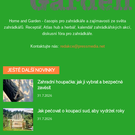
Home and Garden - časopis pro zahrádkáře a zajímavosti ze světa
zahrádkářů. Receptář, Atlas hub a herbář, kalendář zahrádkářských akcí,
diskusní fóra pro zahrádkáře.
Kontaktujte nás:
redakce@pressmedia.net
JEŠTĚ DALŠÍ NOVINKY
Zahradní houpačka: jak ji vybrat a bezpečně
zavěsit
31.7.2026
Jak pečovat o koupací sud, aby vydržel roky
31.7.2026