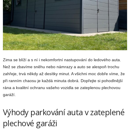
Zima se blíží a s ní i nekomfortní nastupování do ledového auta.
Než se zbavíme sněhu nebo námrazy a auto se alespoň trochu
zahřeje, trvá někdy až desítky minut. A všichni moc dobře víme, že
při ranním chaosu je každá minuta dobrá. Dopřejte si pohodlnější
rána a kvalitní ochranu vašeho vozidla se zateplenou plechovou
garáží.
Výhody parkování auta v zateplené
plechové garáži