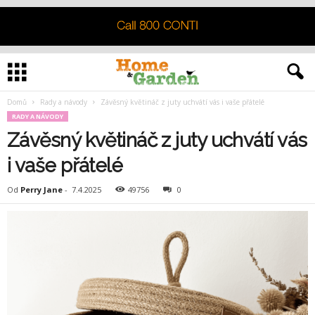
Domů
Rady a návody
Závěsný květináč z juty uchvátí vás i vaše přátelé
RADY A NÁVODY
Závěsný květináč z juty uchvátí vás
i vaše přátelé
Od
Perry Jane
-
7.4.2025
49756
0