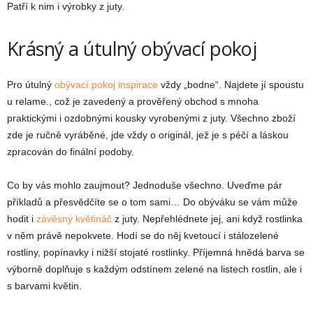
Patří k nim i výrobky z juty.
Krásný a útulný obývací pokoj
Pro útulný
obývací pokoj inspirace
vždy „bodne“. Najdete jí spoustu
u relame., což je zavedený a prověřený obchod s mnoha
praktickými i ozdobnými kousky vyrobenými z juty. Všechno zboží
zde je ručně vyráběné, jde vždy o originál, jež je s péčí a láskou
zpracován do finální podoby.
Co by vás mohlo zaujmout? Jednoduše všechno. Uveďme pár
příkladů a přesvědčíte se o tom sami… Do obýváku se vám může
hodit i
závěsný květináč
z juty. Nepřehlédnete jej, ani když rostlinka
v něm právě nepokvete. Hodí se do něj kvetoucí i stálozelené
rostliny, popínavky i nižší stojaté rostlinky. Příjemná hnědá barva se
výborně doplňuje s každým odstínem zelené na listech rostlin, ale i
s barvami květin.