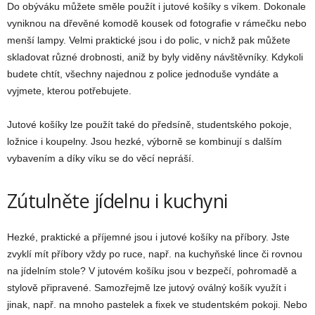
Do obýváku můžete směle použít i jutové košíky s víkem. Dokonale
vyniknou na dřevěné komodě kousek od fotografie v rámečku nebo
menší lampy. Velmi praktické jsou i do polic, v nichž pak můžete
skladovat různé drobnosti, aniž by byly viděny návštěvníky. Kdykoli
budete chtít, všechny najednou z police jednoduše vyndáte a
vyjmete, kterou potřebujete.
Jutové košíky lze použít také do předsíně, studentského pokoje,
ložnice i koupelny. Jsou hezké, výborně se kombinují s dalším
vybavením a díky víku se do věcí nepráší.
Zútulněte jídelnu i kuchyni
Hezké, praktické a příjemné jsou i jutové košíky na příbory. Jste
zvyklí mít příbory vždy po ruce, např. na kuchyňské lince či rovnou
na jídelním stole? V jutovém košíku jsou v bezpečí, pohromadě a
stylově připravené. Samozřejmě lze jutový oválný košík využít i
jinak, např. na mnoho pastelek a fixek ve studentském pokoji. Nebo