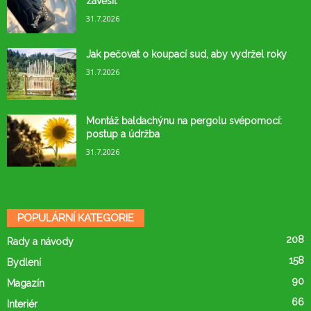
zavěsit
31.7.2026
Jak pečovat o koupací sud, aby vydržel roky
31.7.2026
Montáž baldachýnu na pergolu svépomocí:
postup a údržba
31.7.2026
POPULÁRNÍ KATEGORIE
208
Rady a návody
158
Bydlení
90
Magazín
66
Interiér