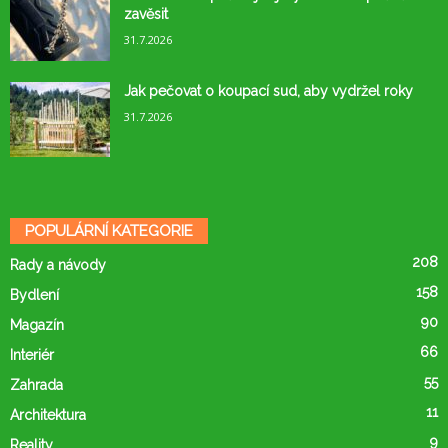
zavěsit
31.7.2026
Jak pečovat o koupací sud, aby vydržel roky
31.7.2026
POPULÁRNÍ KATEGORIE
208
Rady a návody
158
Bydlení
90
Magazín
66
Interiér
55
Zahrada
11
Architektura
9
Reality