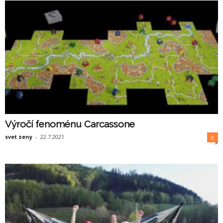
Výročí fenoménu Carcassone
svet zeny
-
22.7.2021
0