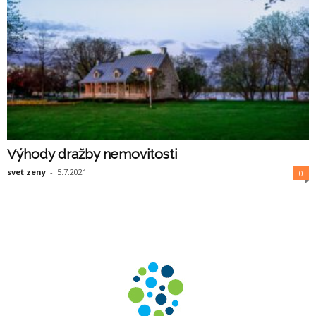
Výhody dražby nemovitosti
svet zeny
-
5.7.2021
0