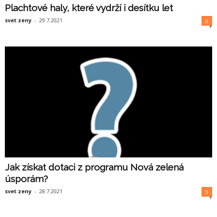
Plachtové haly, které vydrží i desítku let
svet zeny
-
29.7.2021
0
Jak získat dotaci z programu Nová zelená
úsporám?
svet zeny
-
28.7.2021
0