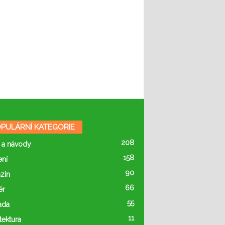
PULÁRNÍ KATEGORIE
208
 a návody
158
ení
90
zín
66
ér
55
ada
11
tektura