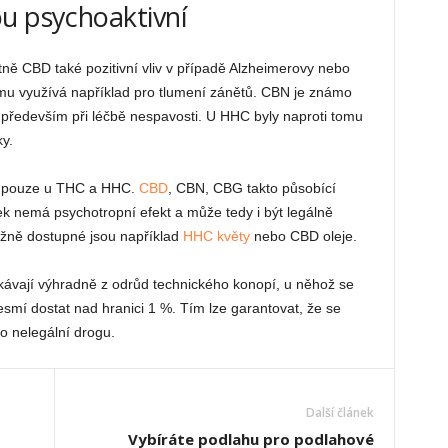
u psychoaktivní
ně CBD také pozitivní vliv v případě Alzheimerovy nebo
mu využívá například pro tlumení zánětů. CBN je známo
především při léčbě nespavosti. U HHC byly naproti tomu
y.
ní pouze u THC a HHC.
CBD
, CBN, CBG takto působící
ek nemá psychotropní efekt a může tedy i být legálně
žně dostupné jsou například
HHC květy
nebo CBD oleje.
skávají výhradně z odrůd technického konopí, u něhož se
smí dostat nad hranici 1 %. Tím lze garantovat, že se
 o nelegální drogu.
Další článek
Vybíráte podlahu pro podlahové