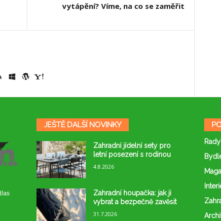
vytápění? Víme, na co se zaměřit
JEŠTĚ DALŠÍ NOVINKY
PO
Rady
Zahradní jídelní sety pro
letní posezení s rodinou
Bydl
4.8.2026
Maga
Interi
Zahradní houpačka: jak ji
tlas
Zahr
vybrat a bezpečně zavěsit
31.7.2026
Archi