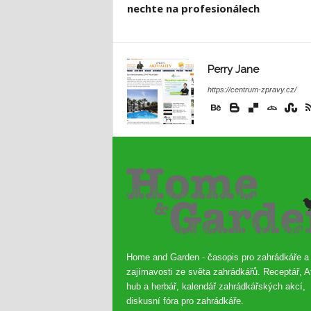
nechte na profesionálech
Perry Jane
https://centrum-zpravy.cz/
Home and Garden - časopis pro zahrádkáře a
zajímavosti ze světa zahrádkářů. Receptář, A
hub a herbář, kalendář zahrádkářských akcí,
diskusní fóra pro zahrádkáře.