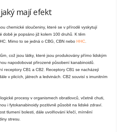
jaký mají efekt
sou chemické sloučeniny, které se v přírodě vyskytují
é době je popsáno již kolem 100 druhů. K těm
THC. Mimo to se jedná o CBG, CBN nebo
HHC
.
m, což jsou látky, které jsou produkovány přímo lidským
 mohou napodobovat přirozené působení kanabinoidů.
dní receptory CB1 a CB2. Receptory CB1 se nacházejí
le v plicích, játrech a ledvinách. CB2 souvisí s imunitním
iologické procesy v organismech obratlovců, včetně chuti,
u i fytokanabinoidy pozitivně působit na lidské zdraví.
st tlumení bolesti, dále uvolňování křečí, mírnění
diny stresu.