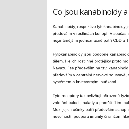
Co jsou kanabinoidy a 
Kanabinoidy, respektive fytokanabinoidy j
především v rostlinách konopí. V současn
nejznámějším jednoznačně patří CBD a 
Fytokanabinoidy jsou podobné kanabinoidů
tělem. I jejich rostlinné protějšky proto
Navazují se především na tzv. kanabinoi
především v centrální nervové soustavě, dá
systémem a krvetvornými buňkami.
Tyto receptory tak ovlivňují přirozené fyz
vnímání bolesti, nálady a paměti. Tím moho
Mezi jejich účinky patří především schopno
nevolností, podpora imunity či snížení hla