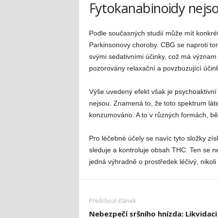
Fytokanabinoidy nejso
Podle současných studií může mít konkrét
Parkinsonovy choroby. CBG se naproti to
svými sedativními účinky, což má význam 
pozorovány relaxační a povzbuzující účink
Výše uvedený efekt však je psychoaktiv
nejsou. Znamená to, že toto spektrum lát
konzumováno. A to v různých formách, bě
Pro léčebné účely se navíc tyto složky zí
sleduje a kontroluje obsah THC. Ten se ne
jedná výhradně o prostředek léčivý, nikoli
Předchozí článek
Nebezpečí sršního hnízda: Likvidaci