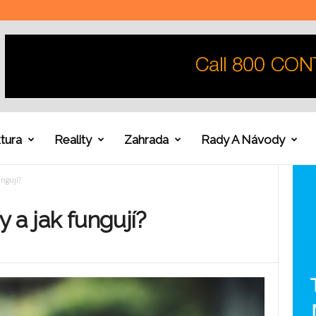
tura
Reality
Zahrada
Rady A Návody
ungují?
 a jak fungují?