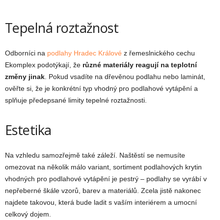
Tepelná roztažnost
Odborníci na
podlahy Hradec Králové
z řemeslnického cechu
Ekomplex podotýkají, že
různé materiály reagují na teplotní
změny jinak
. Pokud vsadíte na dřevěnou podlahu nebo laminát,
ověřte si, že je konkrétní typ vhodný pro podlahové vytápění a
splňuje předepsané limity tepelné roztažnosti.
Estetika
Na vzhledu samozřejmě také záleží. Naštěstí se nemusíte
omezovat na několik málo variant, sortiment podlahových krytin
vhodných pro podlahové vytápění je pestrý – podlahy se vyrábí v
nepřeberné škále vzorů, barev a materiálů. Zcela jistě nakonec
najdete takovou, která bude ladit s vaším interiérem a umocní
celkový dojem.