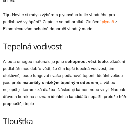
kritéria.
Tip:
Nevíte si rady s výběrem plynového kotle vhodného pro
podlahové vytápění? Zeptejte se odborníků. Zkušení
plynaři
z
Ekomplexu vám ochotně doporučí vhodný model.
Tepelná vodivost
Alfou a omegou materiálu je jeho
schopnost vést teplo
. Zkušení
podlaháři moc dobře vědí, že čím lepší tepelná vodivost, tím
efektivněji bude fungovat i vaše podlahové topení. Ideální volbou
jsou proto
materiály s nízkým tepelným odporem
, a vůbec
nejlepší je keramická dlažba. Následují kámen nebo vinyl. Naopak
dřevo a korek na seznam ideálních kandidátů nepatří, protože hůře
propouštějí teplo.
Tloušťka