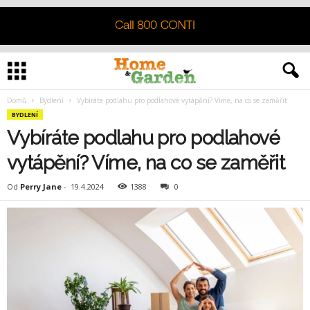
Domů
Bydlení
Vybíráte podlahu pro podlahové vytápění? Víme, na co se zaměřit
BYDLENÍ
Vybíráte podlahu pro podlahové
vytápění? Víme, na co se zaměřit
Od
Perry Jane
-
19.4.2024
1388
0