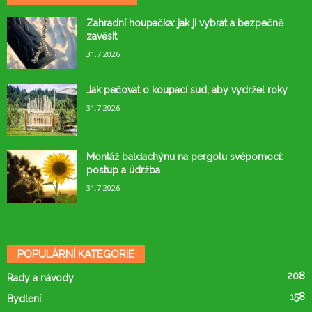
Zahradní houpačka: jak ji vybrat a bezpečně
zavěsit
31.7.2026
Jak pečovat o koupací sud, aby vydržel roky
31.7.2026
Montáž baldachýnu na pergolu svépomocí:
postup a údržba
31.7.2026
POPULÁRNÍ KATEGORIE
208
Rady a návody
158
Bydlení