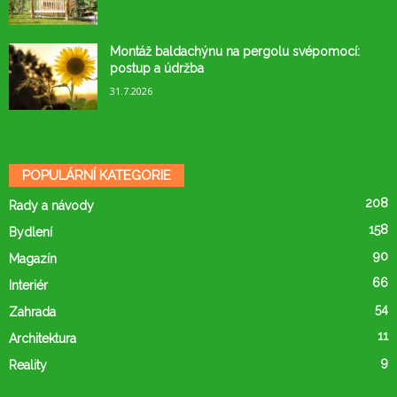
Montáž baldachýnu na pergolu svépomocí:
postup a údržba
31.7.2026
POPULÁRNÍ KATEGORIE
208
Rady a návody
158
Bydlení
90
Magazín
66
Interiér
54
Zahrada
11
Architektura
9
Reality