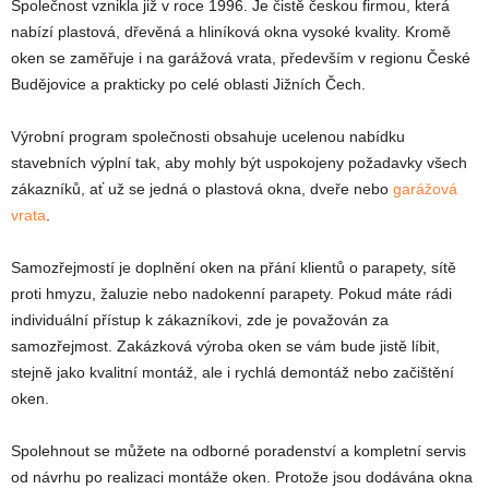
Společnost vznikla již v roce 1996. Je čistě českou firmou, která
nabízí plastová, dřevěná a hliníková okna vysoké kvality. Kromě
oken se zaměřuje i na garážová vrata, především v regionu České
Budějovice a prakticky po celé oblasti Jižních Čech.
Výrobní program společnosti obsahuje ucelenou nabídku
stavebních výplní tak, aby mohly být uspokojeny požadavky všech
zákazníků, ať už se jedná o plastová okna, dveře nebo
garážová
vrata
.
Samozřejmostí je doplnění oken na přání klientů o parapety, sítě
proti hmyzu, žaluzie nebo nadokenní parapety. Pokud máte rádi
individuální přístup k zákazníkovi, zde je považován za
samozřejmost. Zakázková výroba oken se vám bude jistě líbit,
stejně jako kvalitní montáž, ale i rychlá demontáž nebo začištění
oken.
Spolehnout se můžete na odborné poradenství a kompletní servis
od návrhu po realizaci montáže oken. Protože jsou dodávána okna