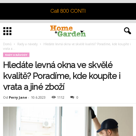
Domů
Rady a návody
Hledáte levná okna ve skvělé kvalitě? Poradíme, kde koupíte i
vrata a...
RADY A NÁVODY
Hledáte levná okna ve skvělé
kvalitě? Poradíme, kde koupíte i
vrata a jiné zboží
Od
Perry Jane
-
10.6.2023
1112
0