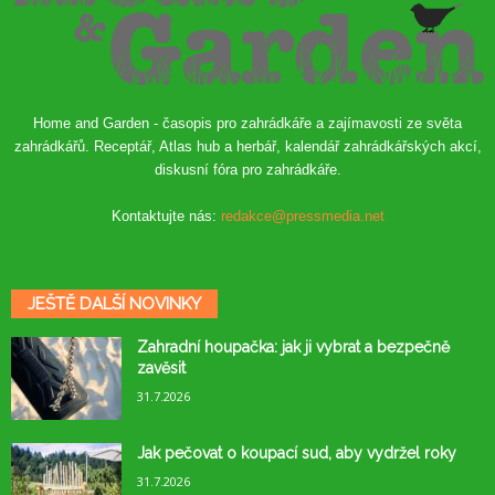
Home and Garden - časopis pro zahrádkáře a zajímavosti ze světa
zahrádkářů. Receptář, Atlas hub a herbář, kalendář zahrádkářských akcí,
diskusní fóra pro zahrádkáře.
Kontaktujte nás:
redakce@pressmedia.net
JEŠTĚ DALŠÍ NOVINKY
Zahradní houpačka: jak ji vybrat a bezpečně
zavěsit
31.7.2026
Jak pečovat o koupací sud, aby vydržel roky
31.7.2026