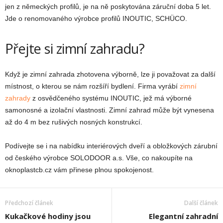
jen z německých profilů, je na ně poskytována záruční doba 5 let.
Jde o renomovaného výrobce profilů INOUTIC, SCHÜCO.
Přejte si zimní zahradu?
Když je zimní zahrada zhotovena výborně, lze ji považovat za další
místnost, o kterou se nám rozšíří bydlení. Firma vyrábí
zimní
zahrady
z osvědčeného systému INOUTIC, jež má výborné
samonosné a izolační vlastnosti. Zimní zahrad může být vynesena
až do 4 m bez rušivých nosných konstrukcí.
Podívejte se i na nabídku interiérových dveří a obložkových zárubní
od českého výrobce SOLODOOR a.s. Vše, co nakoupíte na
oknoplastcb.cz vám přinese plnou spokojenost.
Předchozí článek
Další článek
Kukačkové hodiny jsou
Elegantní zahradní