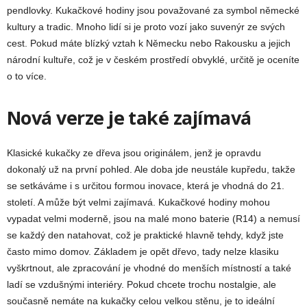
pendlovky. Kukačkové hodiny jsou považované za symbol německé
kultury a tradic. Mnoho lidí si je proto vozí jako suvenýr ze svých
cest. Pokud máte blízký vztah k Německu nebo Rakousku a jejich
národní kultuře, což je v českém prostředí obvyklé, určitě je oceníte
o to více.
Nová verze je také zajímavá
Klasické kukačky ze dřeva jsou originálem, jenž je opravdu
dokonalý už na první pohled. Ale doba jde neustále kupředu, takže
se setkáváme i s určitou formou inovace, která je vhodná do 21.
století. A může být velmi zajímavá. Kukačkové hodiny mohou
vypadat velmi moderně, jsou na malé mono baterie (R14) a nemusí
se každý den natahovat, což je praktické hlavně tehdy, když jste
často mimo domov. Základem je opět dřevo, tady nelze klasiku
vyškrtnout, ale zpracování je vhodné do menších místností a také
ladí se vzdušnými interiéry. Pokud chcete trochu nostalgie, ale
současně nemáte na kukačky celou velkou stěnu, je to ideální