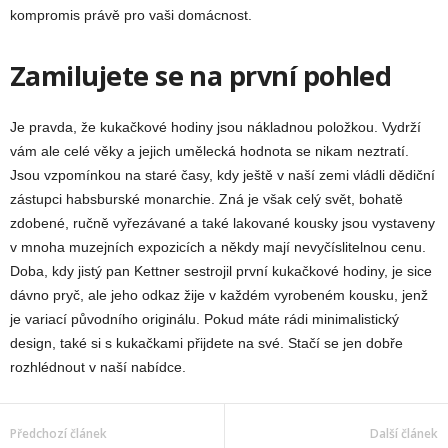
kompromis právě pro vaši domácnost.
Zamilujete se na první pohled
Je pravda, že kukačkové hodiny jsou nákladnou položkou. Vydrží
vám ale celé věky a jejich umělecká hodnota se nikam neztratí.
Jsou vzpomínkou na staré časy, kdy ještě v naší zemi vládli dědiční
zástupci habsburské monarchie. Zná je však celý svět, bohatě
zdobené, ručně vyřezávané a také lakované kousky jsou vystaveny
v mnoha muzejních expozicích a někdy mají nevyčíslitelnou cenu.
Doba, kdy jistý pan Kettner sestrojil první kukačkové hodiny, je sice
dávno pryč, ale jeho odkaz žije v každém vyrobeném kousku, jenž
je variací původního originálu. Pokud máte rádi minimalistický
design, také si s kukačkami přijdete na své. Stačí se jen dobře
rozhlédnout v naší nabídce.
Předchozí článek
Další článek