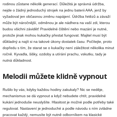
rodinou zůstane několik generací. Důležitá je správná údržba,
nejde o žádný jednoduchý strojek na jednu baterii AAA, jenž by
vyžadoval jen občasnou změnu napájení. Údržba řetězů a závaží
může být náročnější, odměnou je ale nádhera na vaší zdi, kterou
budou všichni závidět! Pravidelné čištění nebo mazání je nutné,
protože jinak mohou kukačky přestat fungovat. Majitel musí být
důkladný a najít si na takové úkony dostatek času. Počítejte, proto
dopředu s tím, že starat se o kukačky není záležitost několika minut
ročně. Kyvadla, šišky, ozdoby a utírání prachu, vskutku, tady je
nutná důkladnost.
Melodii můžete klidně vypnout
Rušilo by vás, kdyby každou hodiny zakukaly? Nic se neděje,
mechanismus se dá vypnout a když nebudete chtít, pravidelné
kukání jednoduše neuslyšíte. Hlasitost je možné podle potřeby také
regulovat. Nastavení je jednoduché a podle návodu s ním zvládne
pracovat každý, nemusíte být nutně odborníkem na klasické