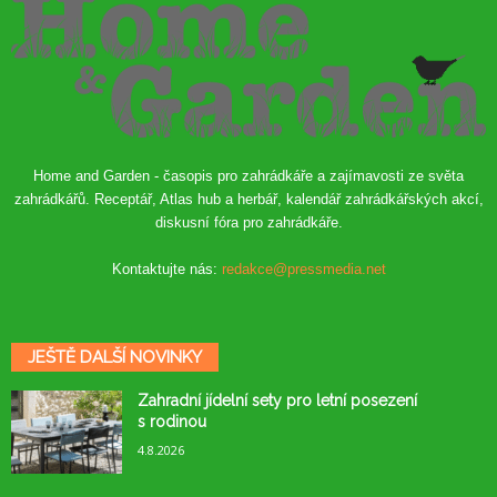
Home and Garden - časopis pro zahrádkáře a zajímavosti ze světa
zahrádkářů. Receptář, Atlas hub a herbář, kalendář zahrádkářských akcí,
diskusní fóra pro zahrádkáře.
Kontaktujte nás:
redakce@pressmedia.net
JEŠTĚ DALŠÍ NOVINKY
Zahradní jídelní sety pro letní posezení
s rodinou
4.8.2026