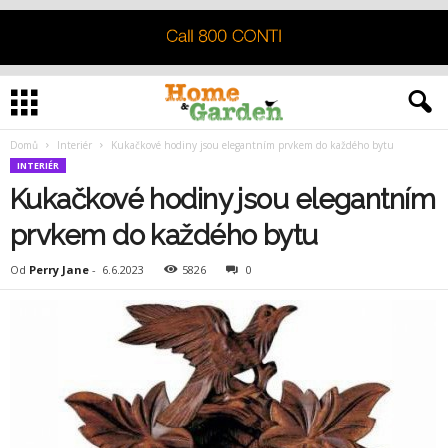
Domů
Interiér
Kukačkové hodiny jsou elegantním prvkem do každého bytu
INTERIÉR
Kukačkové hodiny jsou elegantním
prvkem do každého bytu
Od
Perry Jane
-
6.6.2023
5826
0