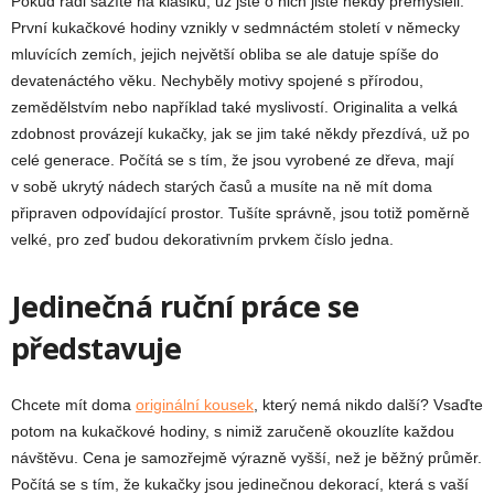
Pokud rádi sázíte na klasiku, už jste o nich jistě někdy přemýšleli.
První kukačkové hodiny vznikly v sedmnáctém století v německy
mluvících zemích, jejich největší obliba se ale datuje spíše do
devatenáctého věku. Nechyběly motivy spojené s přírodou,
zemědělstvím nebo například také myslivostí. Originalita a velká
zdobnost provázejí kukačky, jak se jim také někdy přezdívá, už po
celé generace. Počítá se s tím, že jsou vyrobené ze dřeva, mají
v sobě ukrytý nádech starých časů a musíte na ně mít doma
připraven odpovídající prostor. Tušíte správně, jsou totiž poměrně
velké, pro zeď budou dekorativním prvkem číslo jedna.
Jedinečná ruční práce se
představuje
Chcete mít doma
originální kousek
, který nemá nikdo další? Vsaďte
potom na kukačkové hodiny, s nimiž zaručeně okouzlíte každou
návštěvu. Cena je samozřejmě výrazně vyšší, než je běžný průměr.
Počítá se s tím, že kukačky jsou jedinečnou dekorací, která s vaší