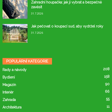
Zahradní houpačka: jak ji vybrat a bezpečně
zavěsit
31.7.2026
Jak pečovat o koupací sud, aby vydržel roky
31.7.2026
POPULÁRNÍ KATEGORIE
208
Rady a návody
158
Bydlení
90
Magazín
66
Interiér
55
Zahrada
11
Architektura