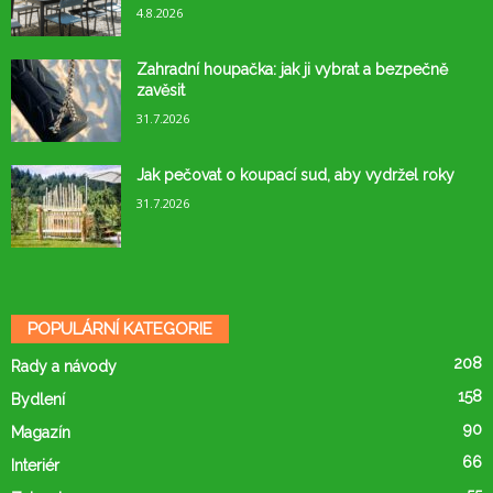
4.8.2026
Zahradní houpačka: jak ji vybrat a bezpečně
zavěsit
31.7.2026
Jak pečovat o koupací sud, aby vydržel roky
31.7.2026
POPULÁRNÍ KATEGORIE
208
Rady a návody
158
Bydlení
90
Magazín
66
Interiér