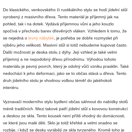
Do klasického, venkovského či rustikálního stylu se hodí jídelní stůl
vyrobený z masivního dřeva. Tento materiál je příjemný jak na
pohled, tak i na dotek. Vydává příjemnou vůni a jeho kouzlo
spočívá v přechodu barev dřevěných vláken. Vzhledem k tomu, že
se nejedná o
levný nábytek
, je potřeba se dobře rozmyslet při
výběru jeho velikosti. Masivní stůl si totiž nebudeme kupovat často.
Další možností je deska stolu z dýhy. Její vzhled je také velmi
příjemný a ne nepodobný dřevu přírodnímu. Výhodou tohoto
materiálu je pevný povrch, který je odolný vůči vzniku prasklin. Také
nedochází k jeho deformaci, jako se to občas stává u dřeva. Tento
druh jídelního stolu je vhodnou volbou téměř do jakéhokoli
interiéru.
Vyznavači moderního stylu bydlení občas sáhnout do nabídky stolů
méně tradičních. Mezi takové patří jídelní stůl s kovovou konstrukcí
a deskou ze skla. Tento kousek není příliš vhodný do domácnosti,
ve které jsou malé děti. Sklo je totiž křehké a velmi snadno se
rozbije, i když se desky vyrábějí ze skla tvrzeného. Kromě toho je