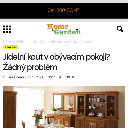
Domů
Bydlení
Jídelní kout v obývacím pokoji? Žádný problém
BYDLENÍ
Jídelní kout v obývacím pokoji?
Žádný problém
Od
svet zeny
-
12.10.2021
1864
0