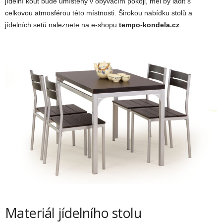
jídelní kout bude umístěný v obývacím pokoji, měl by ladit s
celkovou atmosférou této místnosti. Širokou nabídku stolů a
jídelních setů naleznete na e-shopu
tempo-kondela.cz
.
Materiál jídelního stolu