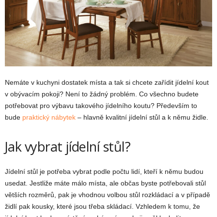
Nemáte v kuchyni dostatek místa a tak si chcete zařídit jídelní kout
v obývacím pokoji? Není to žádný problém. Co všechno budete
potřebovat pro výbavu takového jídelního koutu? Především to
bude
praktický nábytek
– hlavně kvalitní jídelní stůl a k němu židle.
Jak vybrat jídelní stůl?
Jídelní stůl je potřeba vybrat podle počtu lidí, kteří k němu budou
usedat. Jestliže máte málo místa, ale občas byste potřebovali stůl
větších rozměrů, pak je vhodnou volbou stůl rozkládací a v případě
židlí pak kousky, které jsou třeba skládací. Vzhledem k tomu, že