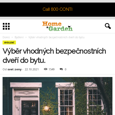
Domů
Bydlení
Výběr vhodných bezpečnostních dveří do bytu.
BYDLENÍ
Výběr vhodných bezpečnostních
dveří do bytu.
Od
svet zeny
-
22.10.2021
1549
0