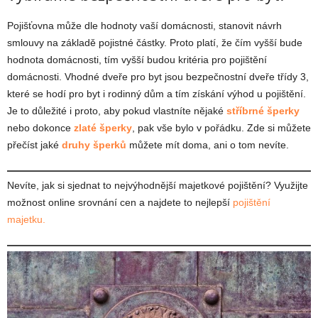
Pojišťovna může dle hodnoty vaší domácnosti, stanovit návrh
smlouvy na základě pojistné částky. Proto platí, že čím vyšší bude
hodnota domácnosti, tím vyšší budou kritéria pro pojištění
domácnosti. Vhodné dveře pro byt jsou bezpečnostní dveře třídy 3,
které se hodí pro byt i rodinný dům a tím získání výhod u pojištění.
Je to důležité i proto, aby pokud vlastníte nějaké
stříbrné šperky
nebo dokonce
zlaté šperky
, pak vše bylo v pořádku. Zde si můžete
přečíst jaké
druhy šperků
můžete mít doma, ani o tom nevíte.
Nevíte, jak si sjednat to nejvýhodnější majetkové pojištění? Využijte
možnost online srovnání cen a najdete to nejlepší
pojištění
majetku.